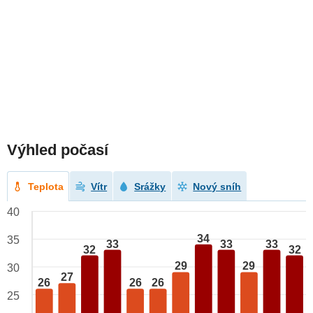
Výhled počasí
Teplota
Vítr
Srážky
Nový sníh
40
34
35
33
33
33
32
32
29
29
30
27
26
26
26
25