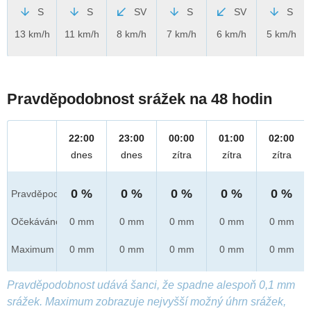
S
S
SV
S
SV
S
13 km/h
11 km/h
8 km/h
7 km/h
6 km/h
5 km/h
Pravděpodobnost srážek na 48 hodin
22:00
23:00
00:00
01:00
02:00
dnes
dnes
zítra
zítra
zítra
0 %
0 %
0 %
0 %
0 %
Pravděpod.
Očekáváno
0 mm
0 mm
0 mm
0 mm
0 mm
Maximum
0 mm
0 mm
0 mm
0 mm
0 mm
Pravděpodobnost udává šanci, že spadne alespoň 0,1 mm
srážek. Maximum zobrazuje nejvyšší možný úhrn srážek,