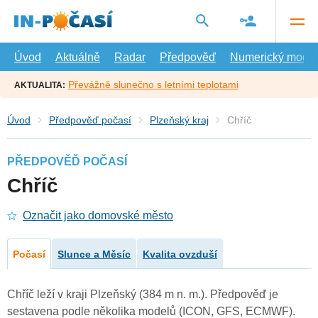
Přejít
na
hlavní
obsah
Úvod
Aktuálně
Radar
Předpověď
Numerický model
Převážně slunečno s letními teplotami
AKTUALITA:
Úvod
Předpověď počasí
Plzeňský kraj
Chříč
PŘEDPOVĚĎ POČASÍ
Chříč
Označit jako domovské město
Počasí
Slunce a Měsíc
Kvalita ovzduší
Chříč leží v kraji Plzeňský (384 m n. m.). Předpověď je
sestavena podle několika modelů (ICON, GFS, ECMWF).