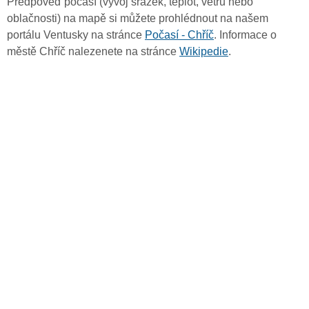
Předpověď počasí (vývoj srážek, teplot, větru nebo
oblačnosti) na mapě si můžete prohlédnout na našem
portálu Ventusky na stránce
Počasí - Chříč
. Informace o
městě Chříč nalezenete na stránce
Wikipedie
.