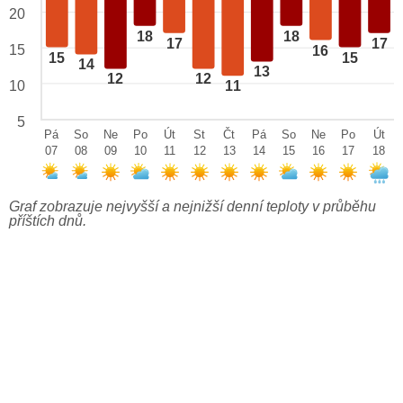
20
18
18
17
17
15
16
15
15
14
13
12
12
10
11
5
Pá
So
Ne
Po
Út
St
Čt
Pá
So
Ne
Po
Út
07
08
09
10
11
12
13
14
15
16
17
18
Graf zobrazuje nejvyšší a nejnižší denní teploty v průběhu
příštích dnů.