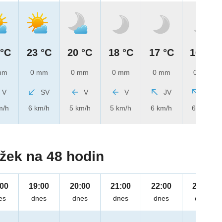
 °C
23 °C
20 °C
18 °C
17 °C
16 °C
mm
0 mm
0 mm
0 mm
0 mm
0 mm
V
SV
V
V
JV
JV
m/h
6 km/h
5 km/h
5 km/h
6 km/h
6 km/h
žek na 48 hodin
:00
19:00
20:00
21:00
22:00
23:00
es
dnes
dnes
dnes
dnes
dnes