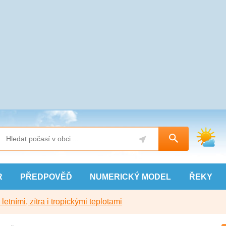
R
PŘEDPOVĚĎ
NUMERICKÝ
MODEL
ŘEKY
etními, zítra i tropickými teplotami