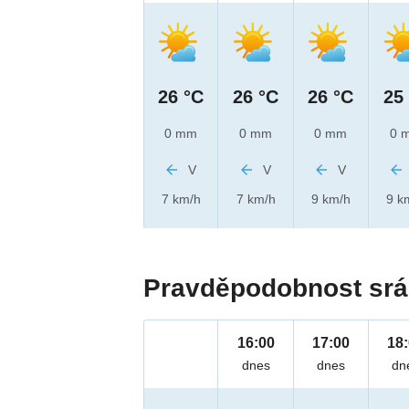
26 °C
26 °C
26 °C
25
0 mm
0 mm
0 mm
0 
V
V
V
7 km/h
7 km/h
9 km/h
9 k
Pravděpodobnost srá
16:00
17:00
18
dnes
dnes
dn