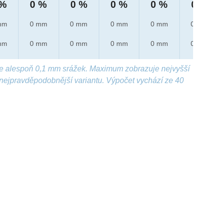
 %
0 %
0 %
0 %
0 %
0 %
mm
0 mm
0 mm
0 mm
0 mm
0 mm
mm
0 mm
0 mm
0 mm
0 mm
0 mm
e alespoň 0,1 mm srážek. Maximum zobrazuje nejvyšší
nejpravděpodobnější variantu. Výpočet vychází ze 40