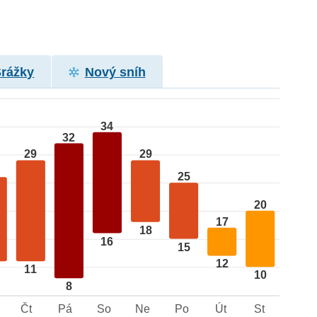
Srážky
Nový sníh
34
32
29
29
25
20
17
18
16
15
12
11
10
8
Čt
Pá
So
Ne
Po
Út
St