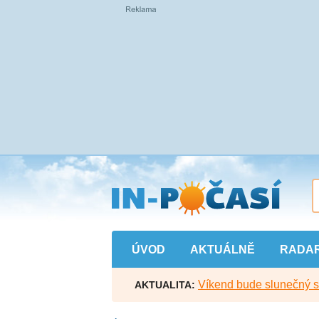
Přejít
na
hlavní
obsah
ÚVOD
AKTUÁLNĚ
RADA
Víkend bude slunečný s l
AKTUALITA: