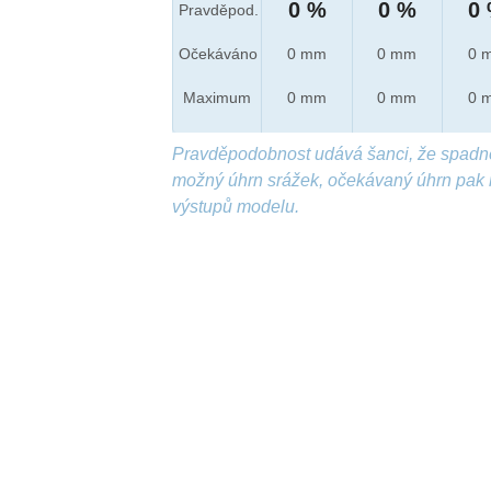
0 %
0 %
0
Pravděpod.
Očekáváno
0 mm
0 mm
0 
Maximum
0 mm
0 mm
0 
Pravděpodobnost udává šanci, že spadn
možný úhrn srážek, očekávaný úhrn pak 
výstupů modelu.