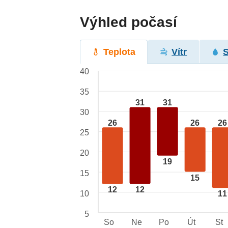
Výhled počasí
Teplota
Vítr
40
35
31
31
30
26
26
26
25
20
19
15
15
12
12
10
11
5
So
Ne
Po
Út
St