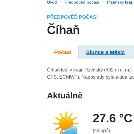
Úvod
Předpověď počasí
Plzeňský kraj
PŘEDPOVĚĎ POČASÍ
Číhaň
Počasí
Slunce a Měsíc
Číhaň leží v kraji Plzeňský (592 m n. m.
GFS, ECMWF). Naposledy byla aktualizo
Aktuálně
27.6 °C
(stoupá)