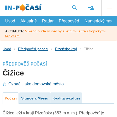
Přejít
na
hlavní
obsah
Úvod
Aktuálně
Radar
Předpověď
Numerický model
Víkend bude slunečný s letními, zítra i tropickými
AKTUALITA:
teplotami
Úvod
Předpověď počasí
Plzeňský kraj
Čižice
PŘEDPOVĚĎ POČASÍ
Čižice
Označit jako domovské město
Počasí
Slunce a Měsíc
Kvalita ovzduší
Čižice leží v kraji Plzeňský (353 m n. m.). Předpověď je