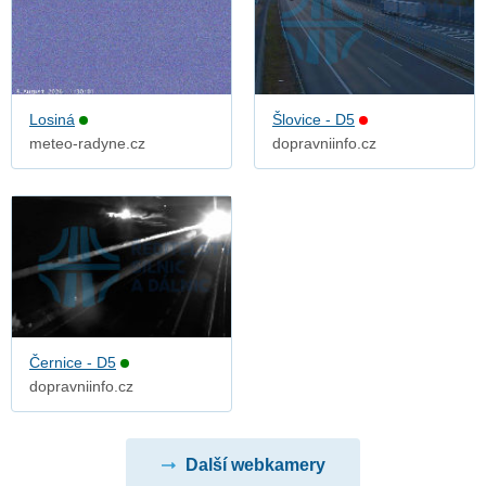
Losiná
Šlovice - D5
meteo-radyne.cz
dopravniinfo.cz
Černice - D5
dopravniinfo.cz
Další webkamery