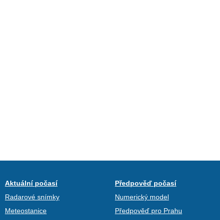
Aktuální počasí
Předpověď počasí
Radarové snímky
Numerický model
Meteostanice
Předpověď pro Prahu