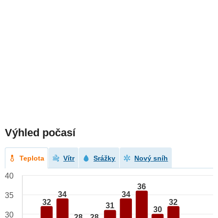
Výhled počasí
Teplota
Vítr
Srážky
Nový sníh
40
36
34
34
35
32
32
31
30
30
28
28