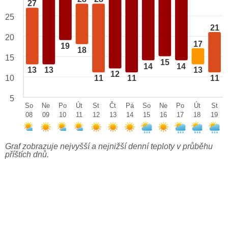
27
25
21
20
17
19
18
15
15
14
14
13
13
13
12
10
11
11
11
5
So
Ne
Po
Út
St
Čt
Pá
So
Ne
Po
Út
St
08
09
10
11
12
13
14
15
16
17
18
19
Graf zobrazuje nejvyšší a nejnižší denní teploty v průběhu
příštích dnů.