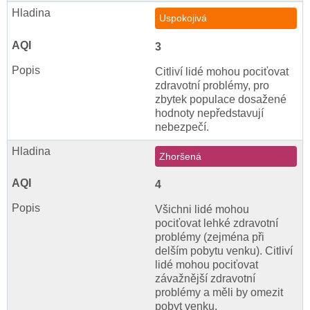
Uspokojivá
3
Citliví lidé mohou pociťovat
zdravotní problémy, pro
zbytek populace dosažené
hodnoty nepředstavují
nebezpečí.
Zhoršená
4
Všichni lidé mohou
pociťovat lehké zdravotní
problémy (zejména při
delším pobytu venku). Citliví
lidé mohou pociťovat
závažnější zdravotní
problémy a měli by omezit
pobyt venku.