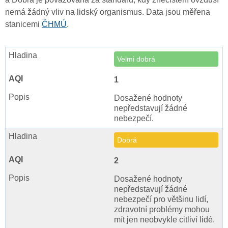
nemá žádný vliv na lidský organismus. Data jsou měřena
stanicemi
ČHMÚ
.
Velmi dobrá
1
Dosažené hodnoty
nepředstavují žádné
nebezpečí.
Dobrá
2
Dosažené hodnoty
nepředstavují žádné
nebezpečí pro většinu lidí,
zdravotní problémy mohou
mít jen neobvykle citliví lidé.