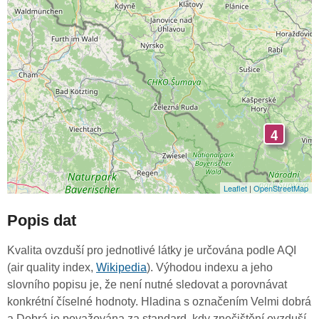
4
Leaflet
|
OpenStreetMap
Popis dat
Kvalita ovzduší pro jednotlivé látky je určována podle AQI
(air quality index,
Wikipedia
). Výhodou indexu a jeho
slovního popisu je, že není nutné sledovat a porovnávat
konkrétní číselné hodnoty. Hladina s označením Velmi dobrá
a Dobrá je považována za standard, kdy znečištění ovzduší