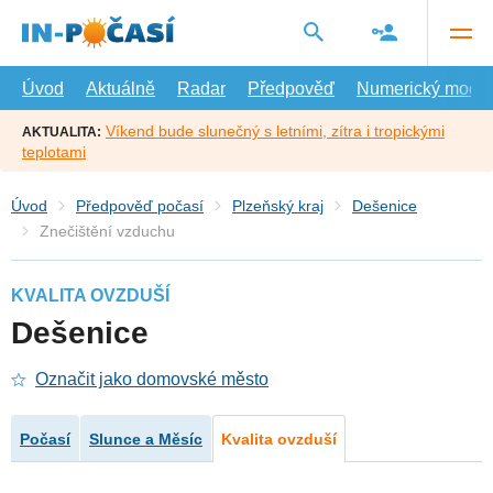
Přejít
na
hlavní
obsah
Úvod
Aktuálně
Radar
Předpověď
Numerický model
Víkend bude slunečný s letními, zítra i tropickými
AKTUALITA:
teplotami
Úvod
Předpověď počasí
Plzeňský kraj
Dešenice
Znečištění vzduchu
KVALITA OVZDUŠÍ
Dešenice
Označit jako domovské město
Počasí
Slunce a Měsíc
Kvalita ovzduší