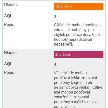
Uspokojivá
3
Citliví lidé mohou pociťovat
zdravotní problémy, pro
zbytek populace dosažené
hodnoty nepředstavují
nebezpečí.
Zhoršená
4
Všichni lidé mohou
pociťovat lehké zdravotní
problémy (zejména při
delším pobytu venku). Citliví
lidé mohou pociťovat
závažnější zdravotní
problémy a měli by omezit
pobyt venku.