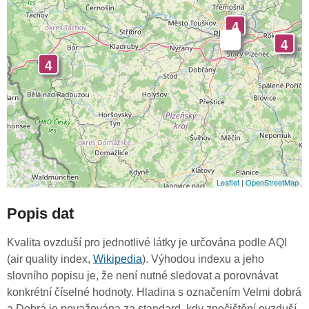
4
-
4
4
Leaflet
|
OpenStreetMap
Popis dat
Kvalita ovzduší pro jednotlivé látky je určována podle AQI
(air quality index,
Wikipedia
). Výhodou indexu a jeho
slovního popisu je, že není nutné sledovat a porovnávat
konkrétní číselné hodnoty. Hladina s označením Velmi dobrá
a Dobrá je považována za standard, kdy znečištění ovzduší