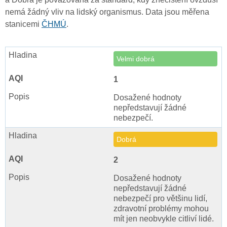
nemá žádný vliv na lidský organismus. Data jsou měřena
stanicemi
ČHMÚ
.
Velmi dobrá
1
Dosažené hodnoty
nepředstavují žádné
nebezpečí.
Dobrá
2
Dosažené hodnoty
nepředstavují žádné
nebezpečí pro většinu lidí,
zdravotní problémy mohou
mít jen neobvykle citliví lidé.