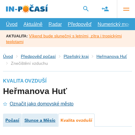
Přejít
na
hlavní
obsah
Úvod
Aktuálně
Radar
Předpověď
Numerický model
Víkend bude slunečný s letními, zítra i tropickými
AKTUALITA:
teplotami
Úvod
Předpověď počasí
Plzeňský kraj
Heřmanova Huť
Znečištění vzduchu
KVALITA OVZDUŠÍ
Heřmanova Huť
Označit jako domovské město
Počasí
Slunce a Měsíc
Kvalita ovzduší