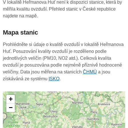
V lokalitě Heřmanova Huť není k dispozici stanice, která by
měřila kvalitu ovzduší. Přehled stanic v České republice
najdete na mapě.
Mapa stanic
Prohlédněte si údaje o kvalitě ovzduší v lokalitě Heřmanova
Huť. Posuzování kvality ovzduší je rozděleno podle
jednotlivých veličin (PM10, NO2 atd.). Celková kvalita
ovzduší je posuzována podle nejméně příznivě hodnocené
veličiny. Data jsou měřena na stanicích
ČHMÚ
a jsou
získáváná ze systému
ISKO
.
+
−