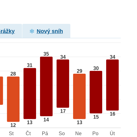
Srážky
Nový sníh
35
34
34
31
30
29
28
17
16
15
14
13
13
12
St
Čt
Pá
So
Ne
Po
Út