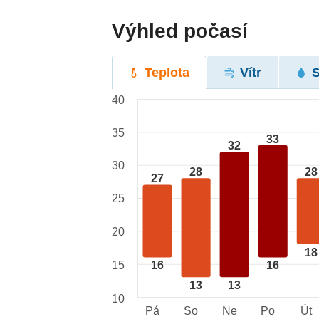
Výhled počasí
Teplota
Vítr
40
35
33
32
30
28
28
27
25
20
18
15
16
16
13
13
10
Pá
So
Ne
Po
Út