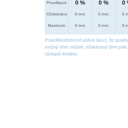
0 %
0 %
0
Pravděpod.
Očekáváno
0 mm
0 mm
0 
Maximum
0 mm
0 mm
0 
Pravděpodobnost udává šanci, že spadn
možný úhrn srážek, očekávaný úhrn pak 
výstupů modelu.