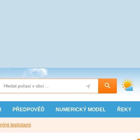
R
PŘEDPOVĚĎ
NUMERICKÝ
MODEL
ŘEKY
ními teplotami