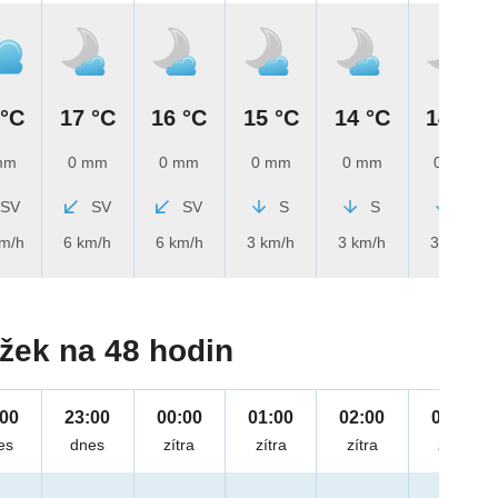
 °C
17 °C
16 °C
15 °C
14 °C
14 °C
mm
0 mm
0 mm
0 mm
0 mm
0 mm
SV
SV
SV
S
S
S
km/h
6 km/h
6 km/h
3 km/h
3 km/h
3 km/h
žek na 48 hodin
:00
23:00
00:00
01:00
02:00
03:00
es
dnes
zítra
zítra
zítra
zítra