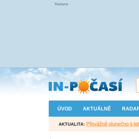
Přejít
na
hlavní
obsah
ÚVOD
AKTUÁLNĚ
RADA
Převážně slunečno s let
AKTUALITA: