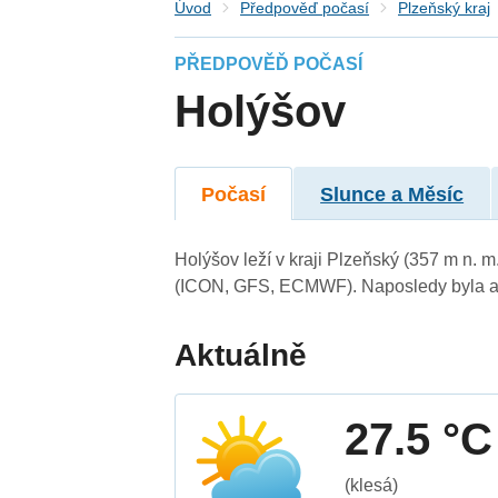
Úvod
Předpověď počasí
Plzeňský kraj
PŘEDPOVĚĎ POČASÍ
Holýšov
Počasí
Slunce a Měsíc
Holýšov leží v kraji Plzeňský (357 m n. 
(ICON, GFS, ECMWF). Naposledy byla ak
Aktuálně
27.5 °C
(klesá)