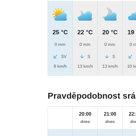
25 °C
22 °C
20 °C
19
0 mm
0 mm
0 mm
0 
SV
S
S
8 km/h
13 km/h
13 km/h
10 
Pravděpodobnost srá
20:00
21:00
22
dnes
dnes
dn