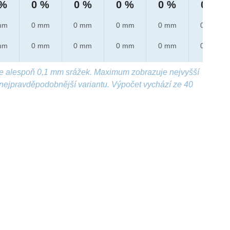
 %
0 %
0 %
0 %
0 %
0 %
mm
0 mm
0 mm
0 mm
0 mm
0 mm
mm
0 mm
0 mm
0 mm
0 mm
0 mm
e alespoň 0,1 mm srážek. Maximum zobrazuje nejvyšší
nejpravděpodobnější variantu. Výpočet vychází ze 40