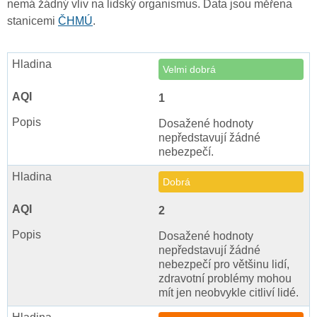
nemá žádný vliv na lidský organismus. Data jsou měřena
stanicemi
ČHMÚ
.
Velmi dobrá
1
Dosažené hodnoty
nepředstavují žádné
nebezpečí.
Dobrá
2
Dosažené hodnoty
nepředstavují žádné
nebezpečí pro většinu lidí,
zdravotní problémy mohou
mít jen neobvykle citliví lidé.