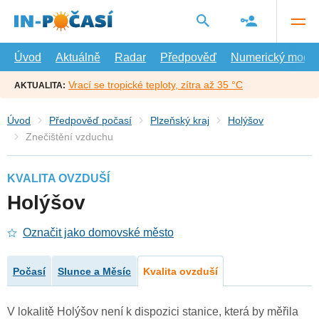
Přejít
na
hlavní
obsah
Úvod
Aktuálně
Radar
Předpověď
Numerický model
Vrací se tropické teploty, zítra až 35 °C
AKTUALITA:
Úvod
Předpověď počasí
Plzeňský kraj
Holýšov
Znečištění vzduchu
KVALITA OVZDUŠÍ
Holýšov
Označit jako domovské město
Počasí
Slunce a Měsíc
Kvalita ovzduší
V lokalitě Holýšov není k dispozici stanice, která by měřila