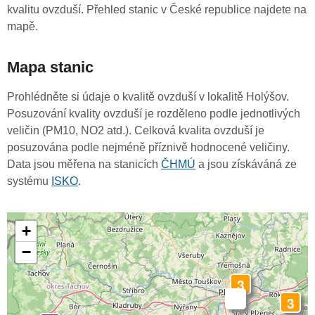
kvalitu ovzduší. Přehled stanic v České republice najdete na
mapě.
Mapa stanic
Prohlédněte si údaje o kvalitě ovzduší v lokalitě Holýšov.
Posuzování kvality ovzduší je rozděleno podle jednotlivých
veličin (PM10, NO2 atd.). Celková kvalita ovzduší je
posuzována podle nejméně příznivě hodnocené veličiny.
Data jsou měřena na stanicích
ČHMÚ
a jsou získáváná ze
systému
ISKO
.
+
−
3
-
3