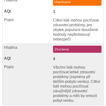
Uspokojivá
3
Citliví lidé mohou pociťovat
zdravotní problémy, pro
zbytek populace dosažené
hodnoty nepředstavují
nebezpečí.
Zhoršená
4
Všichni lidé mohou
pociťovat lehké zdravotní
problémy (zejména při
delším pobytu venku). Citliví
lidé mohou pociťovat
závažnější zdravotní
problémy a měli by omezit
pobyt venku.