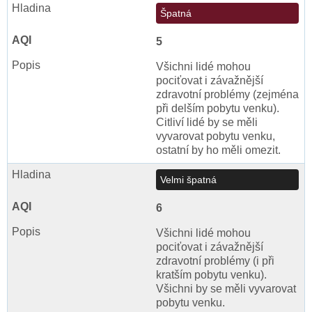
Špatná
5
Všichni lidé mohou
pociťovat i závažnější
zdravotní problémy (zejména
při delším pobytu venku).
Citliví lidé by se měli
vyvarovat pobytu venku,
ostatní by ho měli omezit.
Velmi špatná
6
Všichni lidé mohou
pociťovat i závažnější
zdravotní problémy (i při
kratším pobytu venku).
Všichni by se měli vyvarovat
pobytu venku.