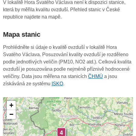
V lokalitě Hora Svatého Václava není k dispozici stanice,
která by měřila kvalitu ovzduší. Přehled stanic v České
republice najdete na mapě.
Mapa stanic
Prohlédněte si údaje o kvalitě ovzduší v lokalitě Hora
Svatého Václava. Posuzování kvality ovzduší je rozděleno
podle jednotlivých veličin (PM10, NO2 atd.). Celková kvalita
ovzduší je posuzována podle nejméně příznivě hodnocené
veličiny. Data jsou měřena na stanicích
ČHMÚ
a jsou
získáváná ze systému
ISKO
.
+
−
4