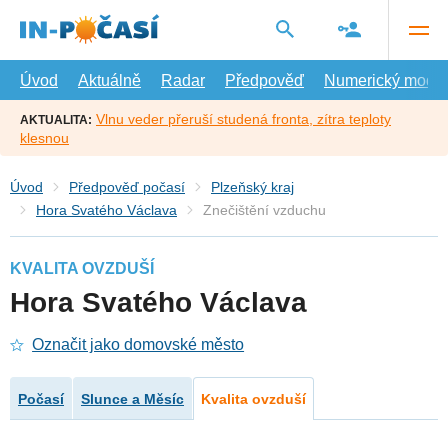
Přejít
na
hlavní
obsah
Úvod
Aktuálně
Radar
Předpověď
Numerický model
Vlnu veder přeruší studená fronta, zítra teploty
AKTUALITA:
klesnou
Úvod
Předpověď počasí
Plzeňský kraj
Hora Svatého Václava
Znečištění vzduchu
KVALITA OVZDUŠÍ
Hora Svatého Václava
Označit jako domovské město
Počasí
Slunce a Měsíc
Kvalita ovzduší