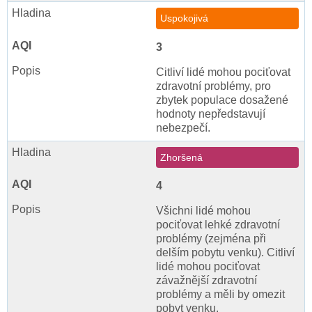
Uspokojivá
3
Citliví lidé mohou pociťovat
zdravotní problémy, pro
zbytek populace dosažené
hodnoty nepředstavují
nebezpečí.
Zhoršená
4
Všichni lidé mohou
pociťovat lehké zdravotní
problémy (zejména při
delším pobytu venku). Citliví
lidé mohou pociťovat
závažnější zdravotní
problémy a měli by omezit
pobyt venku.