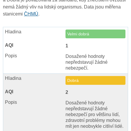
nemá žádný vliv na lidský organismus. Data jsou měřena
stanicemi
ČHMÚ
.
Velmi dobrá
1
Dosažené hodnoty
nepředstavují žádné
nebezpečí.
Dobrá
2
Dosažené hodnoty
nepředstavují žádné
nebezpečí pro většinu lidí,
zdravotní problémy mohou
mít jen neobvykle citliví lidé.