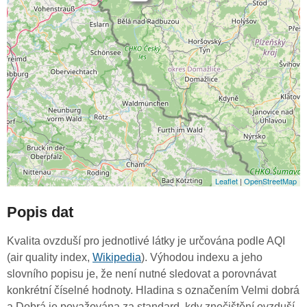
Leaflet
|
OpenStreetMap
Popis dat
Kvalita ovzduší pro jednotlivé látky je určována podle AQI
(air quality index,
Wikipedia
). Výhodou indexu a jeho
slovního popisu je, že není nutné sledovat a porovnávat
konkrétní číselné hodnoty. Hladina s označením Velmi dobrá
a Dobrá je považována za standard, kdy znečištění ovzduší