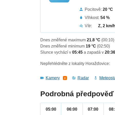
Pocitově:
20 °C
Vlhkost:
54 %
Vítr:
Z, 2 km/
Dnes změřené maximum
21.8 °C
(00:10)
Dnes změřené minimum
19 °C
(02:50)
Slunce vychází v
05:45
a zapadá v
20:3
Nepřehlédněte z lokality Horažďovice:
Kamery
Radar
Meteost
2
Podrobná předpověď 
05:00
06:00
07:00
08