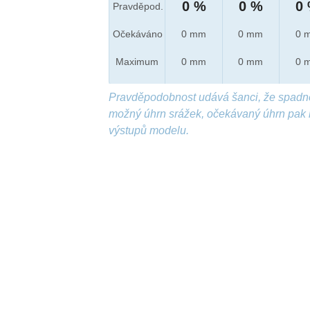
0 %
0 %
0
Pravděpod.
Očekáváno
0 mm
0 mm
0 
Maximum
0 mm
0 mm
0 
Pravděpodobnost udává šanci, že spadn
možný úhrn srážek, očekávaný úhrn pak 
výstupů modelu.