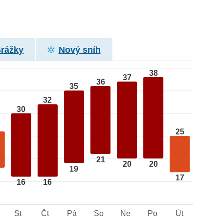
Srážky
Nový sníh
38
37
36
35
32
30
25
21
20
20
19
17
16
16
St
Čt
Pá
So
Ne
Po
Út