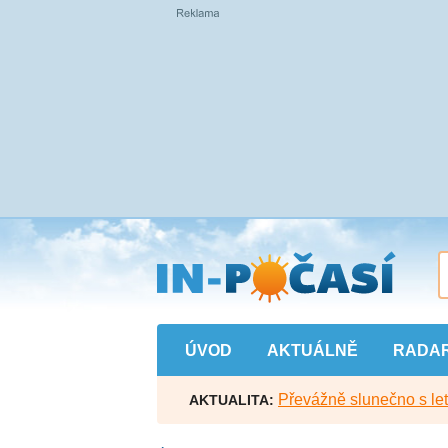
Přejít
na
hlavní
obsah
ÚVOD
AKTUÁLNĚ
RADA
Převážně slunečno s let
AKTUALITA: