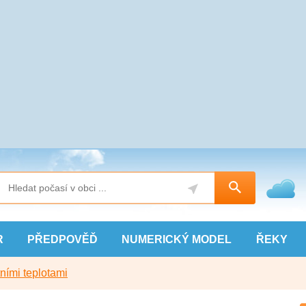
R
PŘEDPOVĚĎ
NUMERICKÝ
MODEL
ŘEKY
ními teplotami