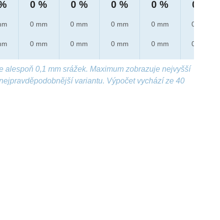
 %
0 %
0 %
0 %
0 %
0 %
mm
0 mm
0 mm
0 mm
0 mm
0 mm
mm
0 mm
0 mm
0 mm
0 mm
0 mm
e alespoň 0,1 mm srážek. Maximum zobrazuje nejvyšší
nejpravděpodobnější variantu. Výpočet vychází ze 40