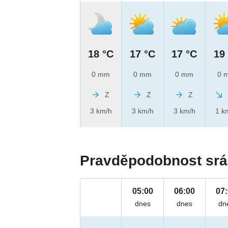
18 °C
17 °C
17 °C
19
0 mm
0 mm
0 mm
0 
Z
Z
Z
3 km/h
3 km/h
3 km/h
1 k
Pravděpodobnost srá
05:00
06:00
07
dnes
dnes
dn