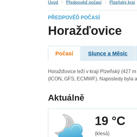
Úvod
Předpověď počasí
Plzeňský kraj
PŘEDPOVĚĎ POČASÍ
Horažďovice
Počasí
Slunce a Měsíc
Horažďovice leží v kraji Plzeňský (427 
(ICON, GFS, ECMWF). Naposledy byla ak
Aktuálně
19 °C
(klesá)