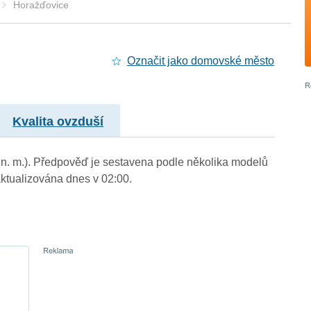
Horažďovice
Označit jako domovské město
Kvalita ovzduší
m n. m.). Předpověď je sestavena podle několika modelů
tualizována dnes v 02:00.