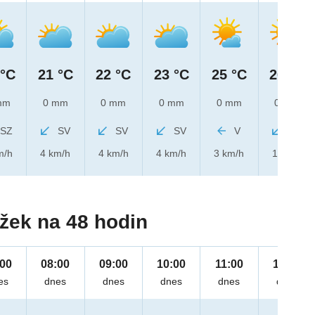
 °C
21 °C
22 °C
23 °C
25 °C
26 °C
mm
0 mm
0 mm
0 mm
0 mm
0 mm
SZ
SV
SV
SV
V
SV
m/h
4 km/h
4 km/h
4 km/h
3 km/h
1 km/h
žek na 48 hodin
:00
08:00
09:00
10:00
11:00
12:00
es
dnes
dnes
dnes
dnes
dnes