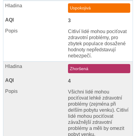
Uspokojivá
3
Citliví lidé mohou pociťovat
zdravotní problémy, pro
zbytek populace dosažené
hodnoty nepředstavují
nebezpečí.
Zhoršená
4
Všichni lidé mohou
pociťovat lehké zdravotní
problémy (zejména při
delším pobytu venku). Citliví
lidé mohou pociťovat
závažnější zdravotní
problémy a měli by omezit
pobyt venku.