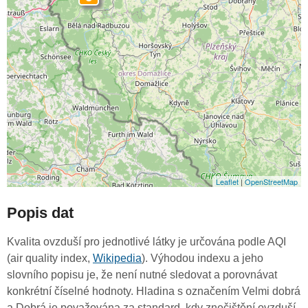
Leaflet
|
OpenStreetMap
Popis dat
Kvalita ovzduší pro jednotlivé látky je určována podle AQI
(air quality index,
Wikipedia
). Výhodou indexu a jeho
slovního popisu je, že není nutné sledovat a porovnávat
konkrétní číselné hodnoty. Hladina s označením Velmi dobrá
a Dobrá je považována za standard, kdy znečištění ovzduší