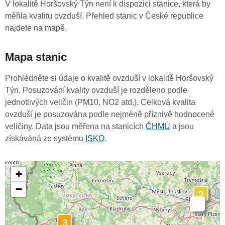
V lokalitě Horšovský Týn není k dispozici stanice, která by
měřila kvalitu ovzduší. Přehled stanic v České republice
najdete na mapě.
Mapa stanic
Prohlédněte si údaje o kvalitě ovzduší v lokalitě Horšovský
Týn. Posuzování kvality ovzduší je rozděleno podle
jednotlivých veličin (PM10, NO2 atd.). Celková kvalita
ovzduší je posuzována podle nejméně příznivě hodnocené
veličiny. Data jsou měřena na stanicích
ČHMÚ
a jsou
získáváná ze systému
ISKO
.
+
−
2
-
3