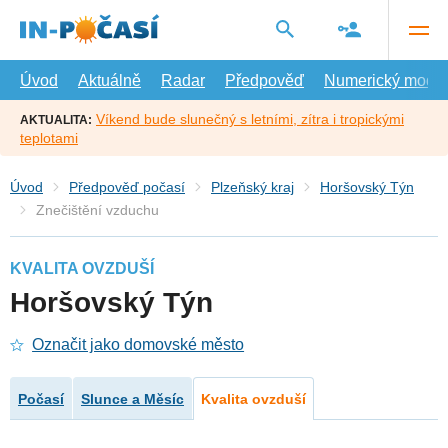
Přejít
na
hlavní
obsah
Úvod
Aktuálně
Radar
Předpověď
Numerický model
Víkend bude slunečný s letními, zítra i tropickými
AKTUALITA:
teplotami
Úvod
Předpověď počasí
Plzeňský kraj
Horšovský Týn
Znečištění vzduchu
KVALITA OVZDUŠÍ
Horšovský Týn
Označit jako domovské město
Počasí
Slunce a Měsíc
Kvalita ovzduší