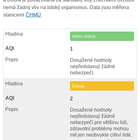
nemá žádný vliv na lidský organismus. Data jsou měřena
stanicemi
ČHMÚ
.
Velmi dobrá
1
Dosažené hodnoty
nepředstavují žádné
nebezpečí.
Dobrá
2
Dosažené hodnoty
nepředstavují žádné
nebezpečí pro většinu lidí,
zdravotní problémy mohou
mít jen neobvykle citliví lidé.