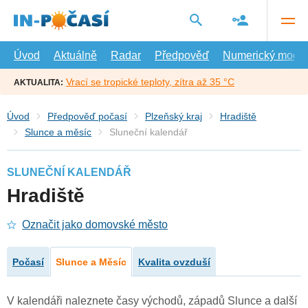
Přejít
na
hlavní
obsah
Úvod
Aktuálně
Radar
Předpověď
Numerický model
Vrací se tropické teploty, zítra až 35 °C
AKTUALITA:
Úvod
Předpověď počasí
Plzeňský kraj
Hradiště
Slunce a měsíc
Sluneční kalendář
SLUNEČNÍ KALENDÁŘ
Hradiště
Označit jako domovské město
Počasí
Slunce a Měsíc
Kvalita ovzduší
V kalendáři naleznete časy východů, západů Slunce a další