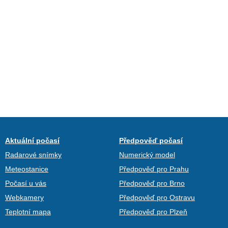
Aktuální počasí
Předpověď počasí
Radarové snímky
Numerický model
Meteostanice
Předpověď pro Prahu
Počasí u vás
Předpověď pro Brno
Webkamery
Předpověď pro Ostravu
Teplotní mapa
Předpověď pro Plzeň