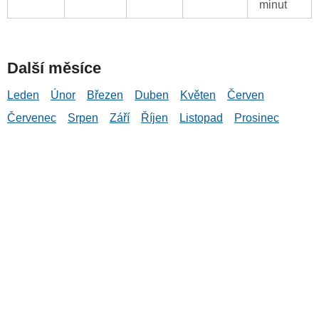
minut
Další měsíce
Leden
Únor
Březen
Duben
Květen
Červen
Červenec
Srpen
Září
Říjen
Listopad
Prosinec