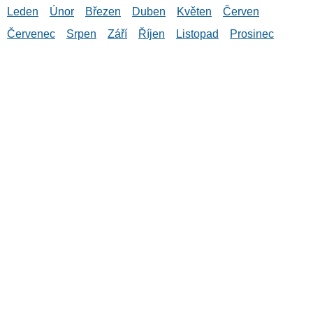
Leden
Únor
Březen
Duben
Květen
Červen
Červenec
Srpen
Září
Říjen
Listopad
Prosinec