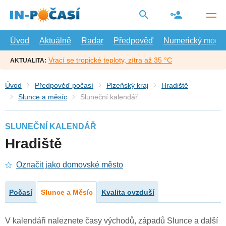
Přejít
na
hlavní
obsah
Úvod
Aktuálně
Radar
Předpověď
Numerický model
Vrací se tropické teploty, zítra až 35 °C
AKTUALITA:
Úvod
Předpověď počasí
Plzeňský kraj
Hradiště
Slunce a měsíc
Sluneční kalendář
SLUNEČNÍ KALENDÁŘ
Hradiště
Označit jako domovské město
Počasí
Slunce a Měsíc
Kvalita ovzduší
V kalendáři naleznete časy východů, západů Slunce a další