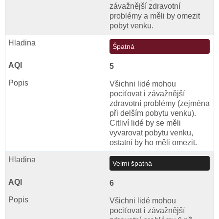
závažnější zdravotní
problémy a měli by omezit
pobyt venku.
Špatná
5
Všichni lidé mohou
pociťovat i závažnější
zdravotní problémy (zejména
při delším pobytu venku).
Citliví lidé by se měli
vyvarovat pobytu venku,
ostatní by ho měli omezit.
Velmi špatná
6
Všichni lidé mohou
pociťovat i závažnější