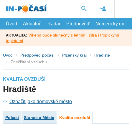
Přejít
na
hlavní
obsah
Úvod
Aktuálně
Radar
Předpověď
Numerický model
Víkend bude slunečný s letními, zítra i tropickými
AKTUALITA:
teplotami
Úvod
Předpověď počasí
Plzeňský kraj
Hradiště
Znečištění vzduchu
KVALITA OVZDUŠÍ
Hradiště
Označit jako domovské město
Počasí
Slunce a Měsíc
Kvalita ovzduší