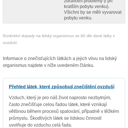
zdravotní problémy (i při
kratším pobytu venku).
Všichni by se měli vyvarovat
pobytu venku.
Konkrétní dopady na lidský organismus se liší dle dané látky v
ovzduší.
Informace o znečisťujících látkách a jejich vlivu na lidský
organismus najdete v níže uvedeném článku.
Přehled látek, které způsobují znečištění ovzduší
Vzduch, který je pro náš život naprosto nezbytným,
často znečišťuje celou řadou látek, které vznikají
většinou během procesů spalování, případně v těžkém
průmyslu. Škodlivých látek se lidskou činností
uvolňuje do vzduchu celá řada.