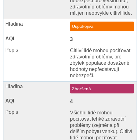
nebezpečí pro většinu lidí,
zdravotní problémy mohou
mít jen neobvykle citliví lidé.
Uspokojivá
3
Citliví lidé mohou pociťovat
zdravotní problémy, pro
zbytek populace dosažené
hodnoty nepředstavují
nebezpečí.
Zhoršená
4
Všichni lidé mohou
pociťovat lehké zdravotní
problémy (zejména při
delším pobytu venku). Citliví
lidé mohou pociťovat