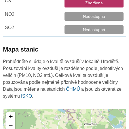
Zhoršená
Nedostupná
Nedostupná
Mapa stanic
Prohlédněte si údaje o kvalitě ovzduší v lokalitě Hradiště.
Posuzování kvality ovzduší je rozděleno podle jednotlivých
veličin (PM10, NO2 atd.). Celková kvalita ovzduší je
posuzována podle nejméně příznivě hodnocené veličiny.
Data jsou měřena na stanicích
ČHMÚ
a jsou získáváná ze
systému
ISKO
.
+
−