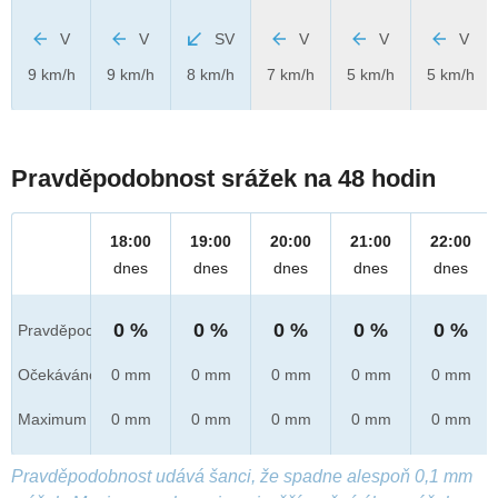
V
V
SV
V
V
V
9 km/h
9 km/h
8 km/h
7 km/h
5 km/h
5 km/h
Pravděpodobnost srážek na 48 hodin
18:00
19:00
20:00
21:00
22:00
dnes
dnes
dnes
dnes
dnes
0 %
0 %
0 %
0 %
0 %
Pravděpod.
Očekáváno
0 mm
0 mm
0 mm
0 mm
0 mm
Maximum
0 mm
0 mm
0 mm
0 mm
0 mm
Pravděpodobnost udává šanci, že spadne alespoň 0,1 mm