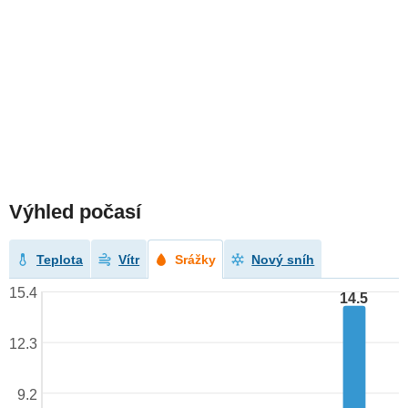
Výhled počasí
Teplota
Vítr
Srážky
Nový sníh
15.4
14.5
12.3
9.2