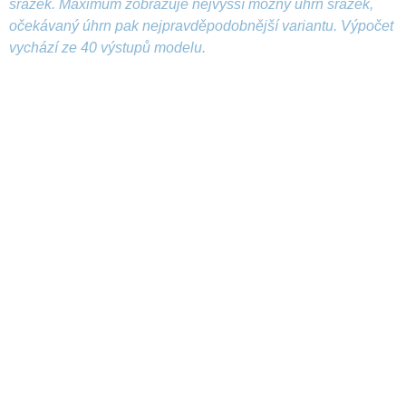
srážek. Maximum zobrazuje nejvyšší možný úhrn srážek,
očekávaný úhrn pak nejpravděpodobnější variantu. Výpočet
vychází ze 40 výstupů modelu.