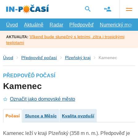
Přejít
na
hlavní
obsah
Úvod
Aktuálně
Radar
Předpověď
Numerický model
Víkend bude slunečný s letními, zítra i tropickými
AKTUALITA:
teplotami
Úvod
Předpověď počasí
Plzeňský kraj
Kamenec
PŘEDPOVĚĎ POČASÍ
Kamenec
Označit jako domovské město
Počasí
Slunce a Měsíc
Kvalita ovzduší
Kamenec leží v kraji Plzeňský (358 m n. m.). Předpověď je