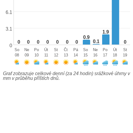
6.1
3.1
1.9
0.9
0.1
0
0
0
0
0
0
0
0
0
So
Ne
Po
Út
St
Čt
Pá
So
Ne
Po
Út
St
08
09
10
11
12
13
14
15
16
17
18
19
Graf zobrazuje celkové denní (za 24 hodin) srážkové úhrny v
mm v průběhu příštích dnů.