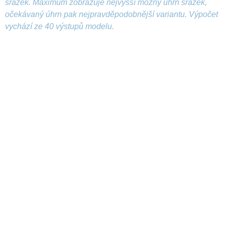
srážek. Maximum zobrazuje nejvyšší možný úhrn srážek,
očekávaný úhrn pak nejpravděpodobnější variantu. Výpočet
vychází ze 40 výstupů modelu.