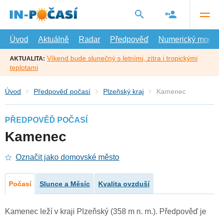
Přejít
na
hlavní
obsah
Úvod
Aktuálně
Radar
Předpověď
Numerický model
Víkend bude slunečný s letními, zítra i tropickými
AKTUALITA:
teplotami
Úvod
Předpověď počasí
Plzeňský kraj
Kamenec
PŘEDPOVĚĎ POČASÍ
Kamenec
Označit jako domovské město
Počasí
Slunce a Měsíc
Kvalita ovzduší
Kamenec leží v kraji Plzeňský (358 m n. m.). Předpověď je