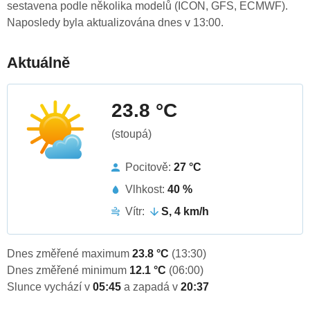
sestavena podle několika modelů (ICON, GFS, ECMWF).
Naposledy byla aktualizována dnes v 13:00.
Aktuálně
23.8 °C
(stoupá)
Pocitově:
27 °C
Vlhkost:
40 %
Vítr:
S, 4 km/h
Dnes změřené maximum
23.8 °C
(13:30)
Dnes změřené minimum
12.1 °C
(06:00)
Slunce vychází v
05:45
a zapadá v
20:37