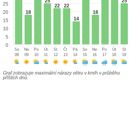
25
25
25
22
22
18
18
20
14
15
10
5
0
So
Ne
Po
Út
St
Čt
Pá
So
Ne
Po
Út
St
08
09
10
11
12
13
14
15
16
17
18
19
Graf zobrazuje maximální nárazy větru v km/h v průběhu
příštích dnů.