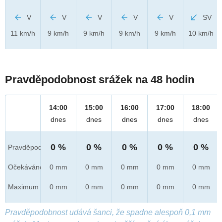
V
V
V
V
V
SV
11 km/h
9 km/h
9 km/h
9 km/h
9 km/h
10 km/h
Pravděpodobnost srážek na 48 hodin
14:00
15:00
16:00
17:00
18:00
dnes
dnes
dnes
dnes
dnes
0 %
0 %
0 %
0 %
0 %
Pravděpod.
Očekáváno
0 mm
0 mm
0 mm
0 mm
0 mm
Maximum
0 mm
0 mm
0 mm
0 mm
0 mm
Pravděpodobnost udává šanci, že spadne alespoň 0,1 mm