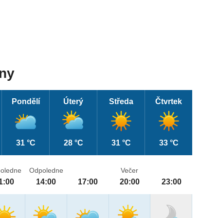
dny
Pondělí
Úterý
Středa
Čtvrtek
31 °C
28 °C
31 °C
33 °C
oledne
Odpoledne
Večer
1:00
14:00
17:00
20:00
23:00