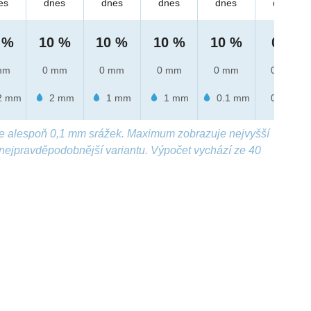
es
dnes
dnes
dnes
dnes
dnes
 %
10 %
10 %
10 %
10 %
0 %
mm
0 mm
0 mm
0 mm
0 mm
0 mm
2 mm
2 mm
1 mm
1 mm
0.1 mm
0 mm
e alespoň 0,1 mm srážek. Maximum zobrazuje nejvyšší
nejpravděpodobnější variantu. Výpočet vychází ze 40