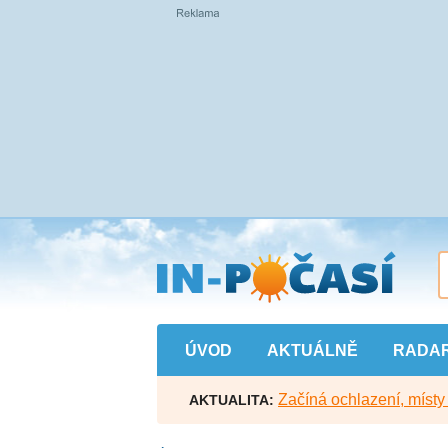
Přejít
na
hlavní
obsah
ÚVOD
AKTUÁLNĚ
RADA
Začíná ochlazení, míst
AKTUALITA: