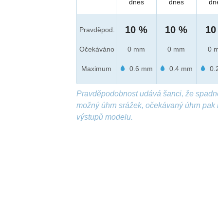
dnes
dnes
dn
10 %
10 %
10
Pravděpod.
Očekáváno
0 mm
0 mm
0 
Maximum
0.6 mm
0.4 mm
0.
Pravděpodobnost udává šanci, že spadn
možný úhrn srážek, očekávaný úhrn pak 
výstupů modelu.