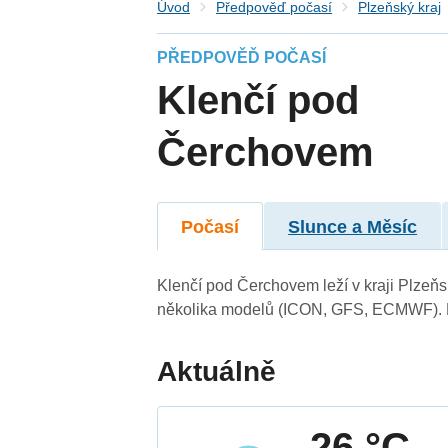
Úvod
Předpověď počasí
Plzeňský kraj
PŘEDPOVĚĎ POČASÍ
Klenčí pod
Čerchovem
Počasí
Slunce a Měsíc
Klenčí pod Čerchovem leží v kraji Plzeň
několika modelů (ICON, GFS, ECMWF). N
Aktuálně
26 °C