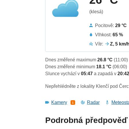
(klesá)
Pocitově:
29 °C
Vlhkost:
65 %
Vítr:
Z, 5 km/
Dnes změřené maximum
26.8 °C
(11:00)
Dnes změřené minimum
18.1 °C
(06:00)
Slunce vychází v
05:47
a zapadá v
20:4
Nepřehlédněte z lokality Klenčí pod Čer
Kamery
Radar
Meteost
1
Podrobná předpověď 