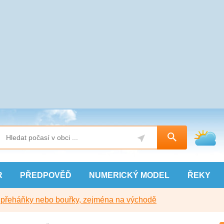
R
PŘEDPOVĚĎ
NUMERICKÝ
MODEL
ŘEKY
y přeháňky nebo bouřky, zejména na východě