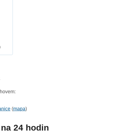
h
2
chovem:
anice
(
mapa
)
na 24 hodin