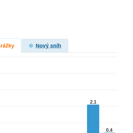
Srážky
Nový sníh
2.1
0.4