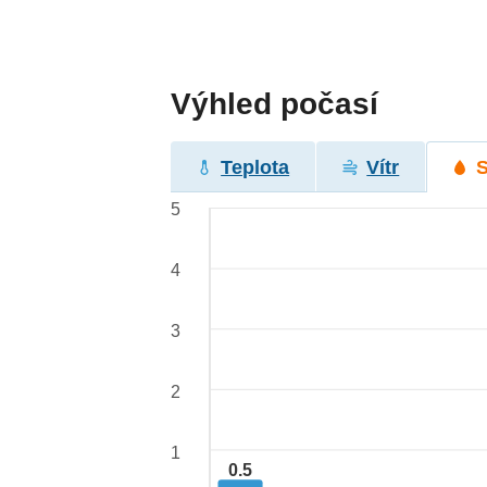
Výhled počasí
Teplota
Vítr
5
4
3
2
1
0.5