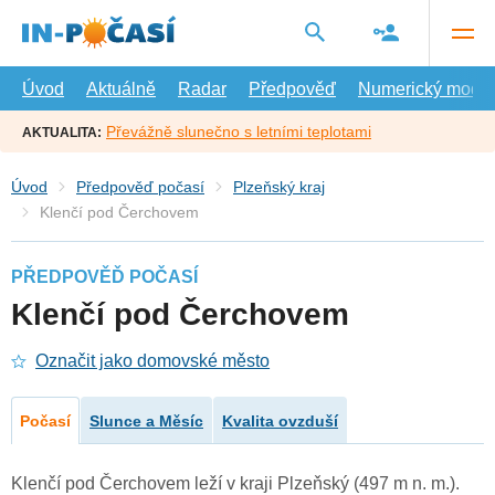
Přejít
na
hlavní
obsah
Úvod
Aktuálně
Radar
Předpověď
Numerický model
Převážně slunečno s letními teplotami
AKTUALITA:
Úvod
Předpověď počasí
Plzeňský kraj
Klenčí pod Čerchovem
PŘEDPOVĚĎ POČASÍ
Klenčí pod Čerchovem
Označit jako domovské město
Počasí
Slunce a Měsíc
Kvalita ovzduší
Klenčí pod Čerchovem leží v kraji Plzeňský (497 m n. m.).