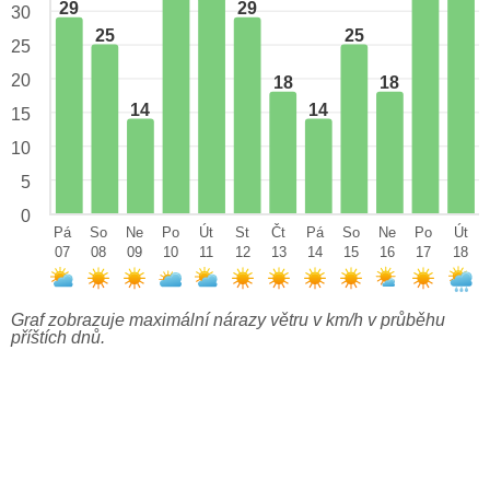
29
29
30
25
25
25
20
18
18
14
14
15
10
5
0
Pá
So
Ne
Po
Út
St
Čt
Pá
So
Ne
Po
Út
07
08
09
10
11
12
13
14
15
16
17
18
Graf zobrazuje maximální nárazy větru v km/h v průběhu
příštích dnů.