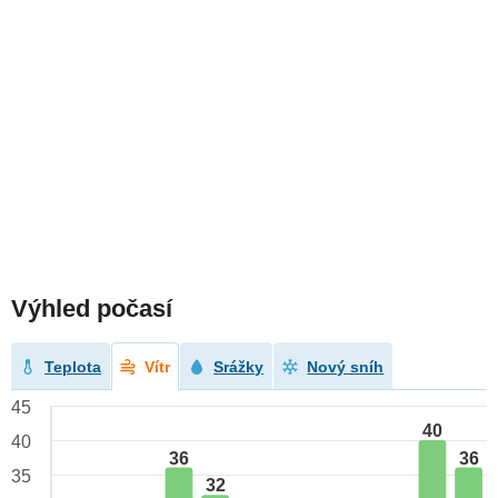
Výhled počasí
Teplota
Vítr
Srážky
Nový sníh
45
40
40
36
36
35
32