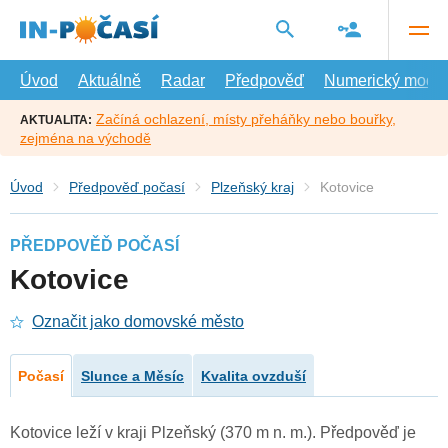
Přejít
na
hlavní
obsah
Úvod
Aktuálně
Radar
Předpověď
Numerický model
Začíná ochlazení, místy přeháňky nebo bouřky,
AKTUALITA:
zejména na východě
Úvod
Předpověď počasí
Plzeňský kraj
Kotovice
PŘEDPOVĚĎ POČASÍ
Kotovice
Označit jako domovské město
Počasí
Slunce a Měsíc
Kvalita ovzduší
Kotovice leží v kraji Plzeňský (370 m n. m.). Předpověď je