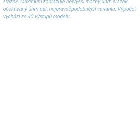
srážek. Maximum zobrazuje nejvyšší možný úhrn srážek,
očekávaný úhrn pak nejpravděpodobnější variantu. Výpočet
vychází ze 40 výstupů modelu.