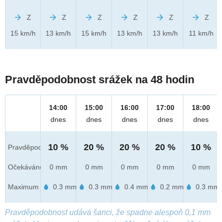
Z
Z
Z
Z
Z
Z
15 km/h
13 km/h
15 km/h
13 km/h
13 km/h
11 km/h
Pravděpodobnost srážek na 48 hodin
14:00
15:00
16:00
17:00
18:00
dnes
dnes
dnes
dnes
dnes
10 %
20 %
20 %
20 %
10 %
Pravděpod.
Očekáváno
0 mm
0 mm
0 mm
0 mm
0 mm
Maximum
0.3 mm
0.3 mm
0.4 mm
0.2 mm
0.3 mm
Pravděpodobnost udává šanci, že spadne alespoň 0,1 mm