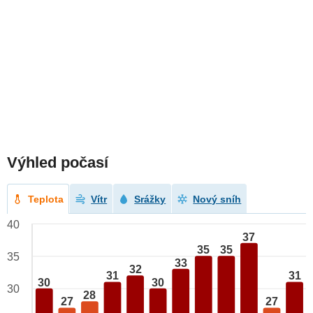
Výhled počasí
Teplota
Vítr
Srážky
Nový sníh
40
37
35
35
35
33
32
31
31
30
30
30
28
27
27