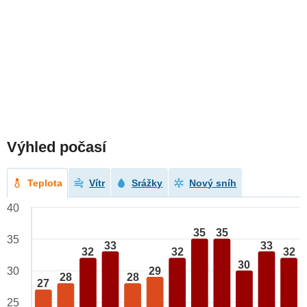
Výhled počasí
Teplota
Vítr
Srážky
Nový sníh
40
35
35
35
33
33
32
32
32
30
29
30
28
28
27
25