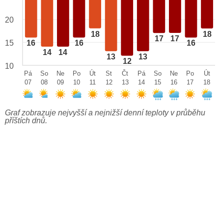
20
18
18
17
17
15
16
16
16
14
14
13
13
12
10
Pá
So
Ne
Po
Út
St
Čt
Pá
So
Ne
Po
Út
07
08
09
10
11
12
13
14
15
16
17
18
Graf zobrazuje nejvyšší a nejnižší denní teploty v průběhu
příštích dnů.