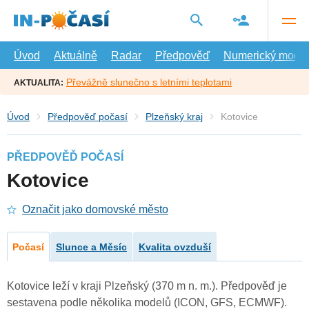
Přejít
na
hlavní
obsah
Úvod
Aktuálně
Radar
Předpověď
Numerický model
Převážně slunečno s letními teplotami
AKTUALITA:
Úvod
Předpověď počasí
Plzeňský kraj
Kotovice
PŘEDPOVĚĎ POČASÍ
Kotovice
Označit jako domovské město
Počasí
Slunce a Měsíc
Kvalita ovzduší
Kotovice leží v kraji Plzeňský (370 m n. m.). Předpověď je
sestavena podle několika modelů (ICON, GFS, ECMWF).