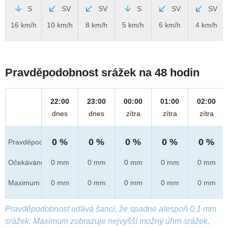
S
SV
SV
S
SV
SV
16 km/h
10 km/h
8 km/h
5 km/h
6 km/h
4 km/h
Pravděpodobnost srážek na 48 hodin
22:00
23:00
00:00
01:00
02:00
dnes
dnes
zítra
zítra
zítra
0 %
0 %
0 %
0 %
0 %
Pravděpod.
Očekáváno
0 mm
0 mm
0 mm
0 mm
0 mm
Maximum
0 mm
0 mm
0 mm
0 mm
0 mm
Pravděpodobnost udává šanci, že spadne alespoň 0,1 mm
srážek. Maximum zobrazuje nejvyšší možný úhrn srážek,