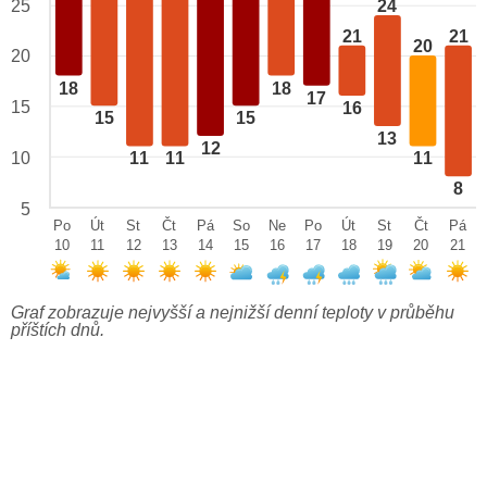
24
25
21
21
20
20
18
18
17
15
16
15
15
13
12
10
11
11
11
8
5
Po
Út
St
Čt
Pá
So
Ne
Po
Út
St
Čt
Pá
10
11
12
13
14
15
16
17
18
19
20
21
Graf zobrazuje nejvyšší a nejnižší denní teploty v průběhu
příštích dnů.