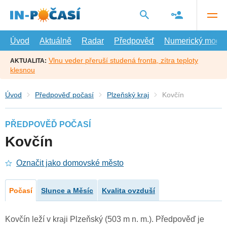
Přejít
na
hlavní
obsah
Úvod
Aktuálně
Radar
Předpověď
Numerický model
Vlnu veder přeruší studená fronta, zítra teploty
AKTUALITA:
klesnou
Úvod
Předpověď počasí
Plzeňský kraj
Kovčín
PŘEDPOVĚĎ POČASÍ
Kovčín
Označit jako domovské město
Počasí
Slunce a Měsíc
Kvalita ovzduší
Kovčín leží v kraji Plzeňský (503 m n. m.). Předpověď je