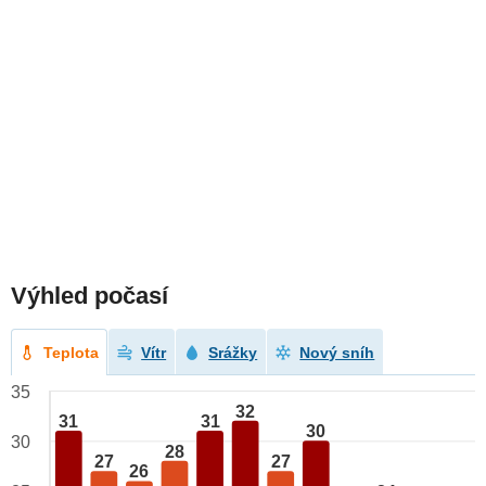
Výhled počasí
Teplota
Vítr
Srážky
Nový sníh
35
32
31
31
30
30
28
27
27
26