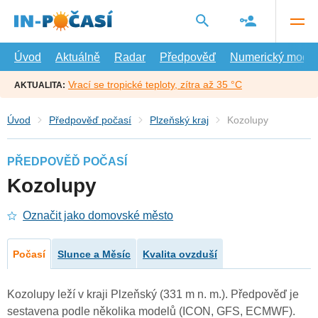
Přejít
na
hlavní
obsah
Úvod
Aktuálně
Radar
Předpověď
Numerický model
Vrací se tropické teploty, zítra až 35 °C
AKTUALITA:
Úvod
Předpověď počasí
Plzeňský kraj
Kozolupy
PŘEDPOVĚĎ POČASÍ
Kozolupy
Označit jako domovské město
Počasí
Slunce a Měsíc
Kvalita ovzduší
Kozolupy leží v kraji Plzeňský (331 m n. m.). Předpověď je
sestavena podle několika modelů (ICON, GFS, ECMWF).