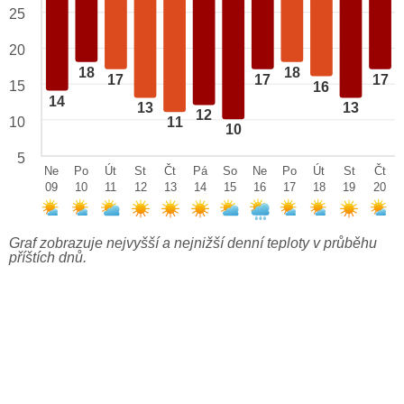
25
20
18
18
17
17
17
15
16
14
13
13
12
10
11
10
5
Ne
Po
Út
St
Čt
Pá
So
Ne
Po
Út
St
Čt
09
10
11
12
13
14
15
16
17
18
19
20
Graf zobrazuje nejvyšší a nejnižší denní teploty v průběhu
příštích dnů.