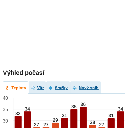
Výhled počasí
Teplota
Vítr
Srážky
Nový sníh
40
36
35
34
34
35
32
31
31
29
30
28
27
27
27