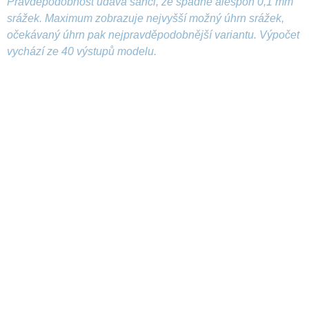
Pravděpodobnost udává šanci, že spadne alespoň 0,1 mm
srážek. Maximum zobrazuje nejvyšší možný úhrn srážek,
očekávaný úhrn pak nejpravděpodobnější variantu. Výpočet
vychází ze 40 výstupů modelu.