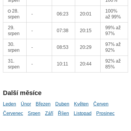
srpen
100%
28.
100%
-
06:23
20:01
srpen
až 99%
29.
99% až
-
07:38
20:15
srpen
97%
30.
97% až
-
08:53
20:29
srpen
92%
31.
92% až
-
10:11
20:44
srpen
85%
Další měsíce
Leden
Únor
Březen
Duben
Květen
Červen
Červenec
Srpen
Září
Říjen
Listopad
Prosinec