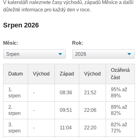
V kalendáři naleznete časy východů, západů Měsíce a další
důležité informace pro každý den v roce.
Srpen 2026
Měsíc:
Rok:
Ozářená
Datum
Východ
Západ
Východ
část
1.
95% až
-
08:36
21:52
srpen
89%
2.
89% až
-
09:51
22:06
srpen
82%
3.
82% až
-
11:04
22:20
srpen
72%