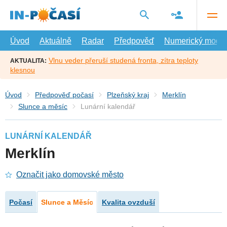
Přejít
na
hlavní
obsah
Úvod
Aktuálně
Radar
Předpověď
Numerický model
Vlnu veder přeruší studená fronta, zítra teploty
AKTUALITA:
klesnou
Úvod
Předpověď počasí
Plzeňský kraj
Merklín
Slunce a měsíc
Lunární kalendář
LUNÁRNÍ KALENDÁŘ
Merklín
Označit jako domovské město
Počasí
Slunce a Měsíc
Kvalita ovzduší