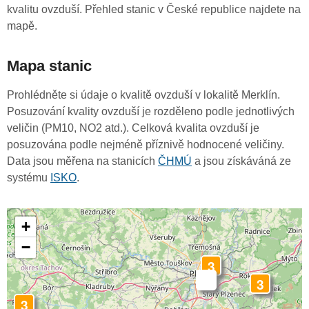
kvalitu ovzduší. Přehled stanic v České republice najdete na
mapě.
Mapa stanic
Prohlédněte si údaje o kvalitě ovzduší v lokalitě Merklín.
Posuzování kvality ovzduší je rozděleno podle jednotlivých
veličin (PM10, NO2 atd.). Celková kvalita ovzduší je
posuzována podle nejméně příznivě hodnocené veličiny.
Data jsou měřena na stanicích
ČHMÚ
a jsou získáváná ze
systému
ISKO
.
+
−
3
-
3
3