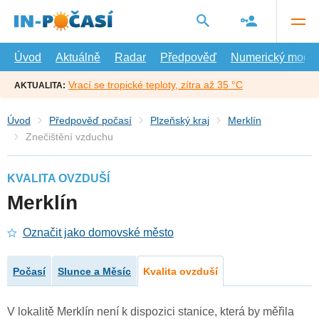
Přejít
na
hlavní
obsah
Úvod
Aktuálně
Radar
Předpověď
Numerický model
Vrací se tropické teploty, zítra až 35 °C
AKTUALITA:
Úvod
Předpověď počasí
Plzeňský kraj
Merklín
Znečištění vzduchu
KVALITA OVZDUŠÍ
Merklín
Označit jako domovské město
Počasí
Slunce a Měsíc
Kvalita ovzduší
V lokalitě Merklín není k dispozici stanice, která by měřila