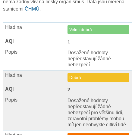
nemá žádný vliv na lidský organismus. Data jsou měřena
stanicemi
ČHMÚ
.
Velmi dobrá
1
Dosažené hodnoty
nepředstavují žádné
nebezpečí.
Dobrá
2
Dosažené hodnoty
nepředstavují žádné
nebezpečí pro většinu lidí,
zdravotní problémy mohou
mít jen neobvykle citliví lidé.