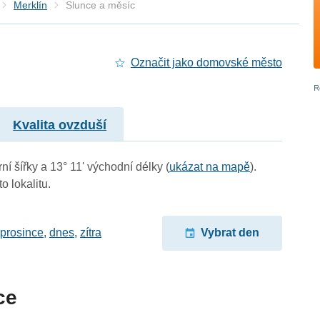
Merklín
Slunce a měsíc
Označit jako domovské město
Kvalita ovzduší
ní šířky a 13° 11' východní délky (
ukázat na mapě
).
o lokalitu.
 prosince
,
dnes
,
zítra
Vybrat den
ce