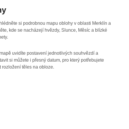
hy
hlédněte si podrobnou mapu oblohy v oblasti Merklín a
stěte, kde se nacházejí hvězdy, Slunce, Měsíc a blízké
nety.
mapě uvidíte postavení jednotlivých souhvězdí a
tavit si můžete i přesný datum, pro který potřebujete
t rozložení těles na obloze.