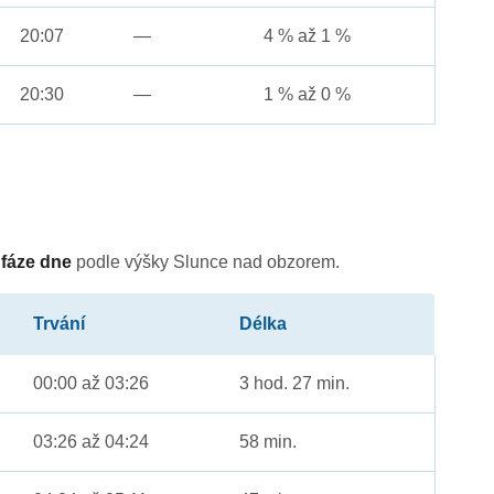
20:07
—
4 % až 1 %
20:30
—
1 % až 0 %
é
fáze dne
podle výšky Slunce nad obzorem.
Trvání
Délka
00:00 až 03:26
3 hod. 27 min.
03:26 až 04:24
58 min.