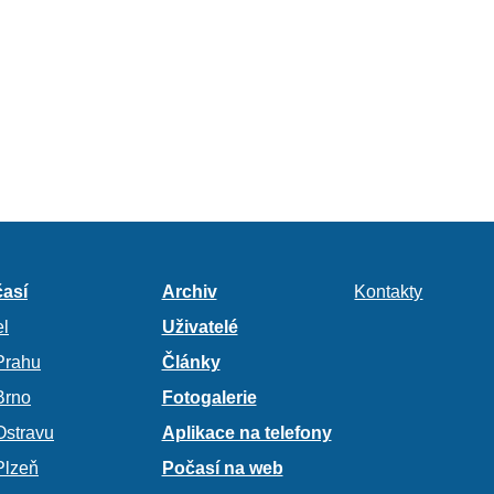
así
Archiv
Kontakty
l
Uživatelé
Prahu
Články
Brno
Fotogalerie
Ostravu
Aplikace na telefony
Plzeň
Počasí na web