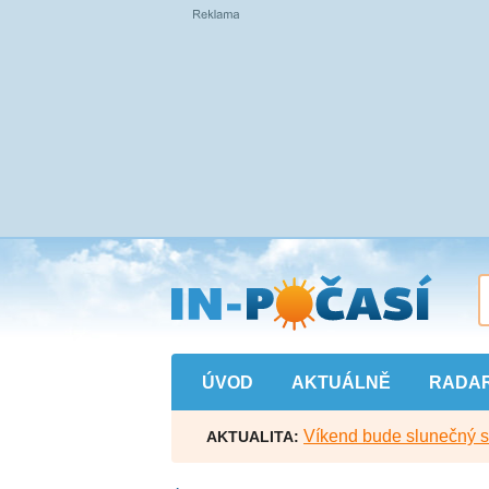
Přejít
na
hlavní
obsah
ÚVOD
AKTUÁLNĚ
RADA
Víkend bude slunečný s l
AKTUALITA: