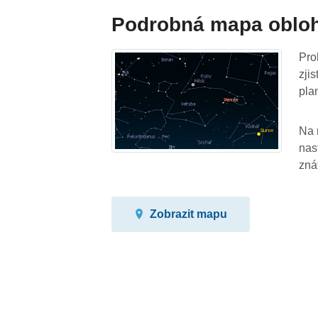
Podrobná mapa oblo
Pro
zji
pla
Na 
nas
zná
Zobrazit mapu