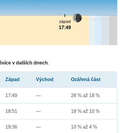
západ
17:49
ěsíce v dalších dnech
.
Západ
Východ
Ozářená část
17:49
—
28 % až 18 %
18:51
—
18 % až 10 %
19:36
—
10 % až 4 %