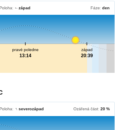
Poloha:
západ
Fáze:
den
↓
pravé poledne
západ
13:14
20:39
c
Poloha:
severozápad
Ozářená část:
20 %
↓