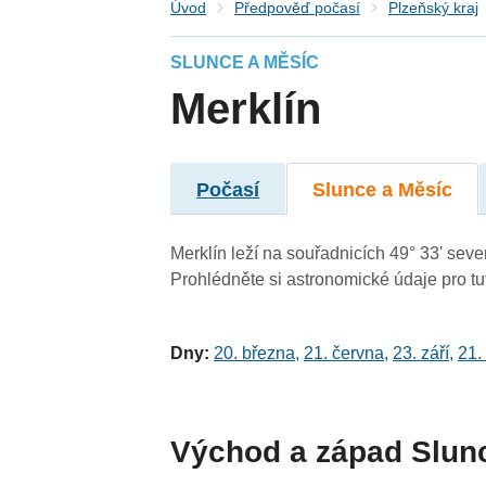
Úvod
Předpověď počasí
Plzeňský kraj
SLUNCE A MĚSÍC
Merklín
Počasí
Slunce a Měsíc
Merklín leží na souřadnicích 49° 33' sever
Prohlédněte si astronomické údaje pro tut
Dny:
20. března
,
21. června
,
23. září
,
21.
Východ a západ Slun