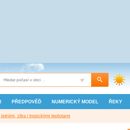
R
PŘEDPOVĚĎ
NUMERICKÝ
MODEL
ŘEKY
etními, zítra i tropickými teplotami