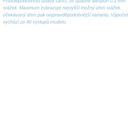
Pravděpodobnost udává šanci, že spadne alespoň 0,1 mm
srážek. Maximum zobrazuje nejvyšší možný úhrn srážek,
očekávaný úhrn pak nejpravděpodobnější variantu. Výpočet
vychází ze 40 výstupů modelu.