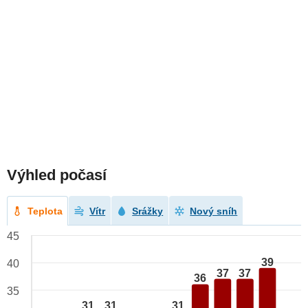
Výhled počasí
Teplota
Vítr
Srážky
Nový sníh
45
39
40
37
37
36
35
31
31
31