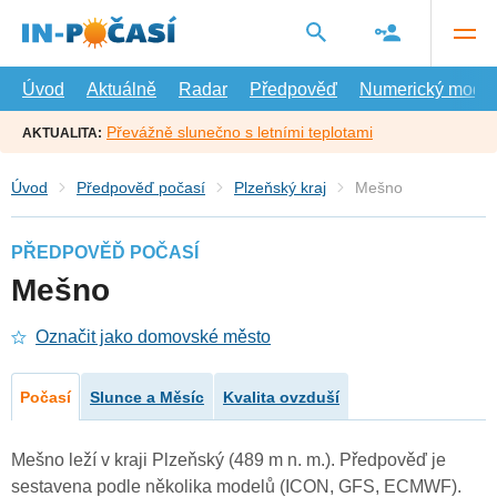
Přejít
na
hlavní
obsah
Úvod
Aktuálně
Radar
Předpověď
Numerický model
Převážně slunečno s letními teplotami
AKTUALITA:
Úvod
Předpověď počasí
Plzeňský kraj
Mešno
PŘEDPOVĚĎ POČASÍ
Mešno
Označit jako domovské město
Počasí
Slunce a Měsíc
Kvalita ovzduší
Mešno leží v kraji Plzeňský (489 m n. m.). Předpověď je
sestavena podle několika modelů (ICON, GFS, ECMWF).