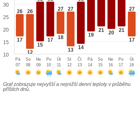
30
27
27
27
26
26
25
20
21
21
20
19
18
17
17
17
15
15
14
13
12
10
Pá
So
Ne
Po
Út
St
Čt
Pá
So
Ne
Po
Út
07
08
09
10
11
12
13
14
15
16
17
18
Graf zobrazuje nejvyšší a nejnižší denní teploty v průběhu
příštích dnů.