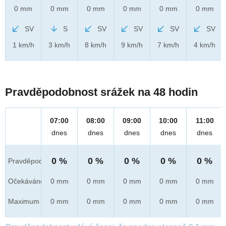
0 mm
0 mm
0 mm
0 mm
0 mm
0 mm
SV
S
SV
SV
SV
SV
1 km/h
3 km/h
8 km/h
9 km/h
7 km/h
4 km/h
Pravděpodobnost srážek na 48 hodin
07:00
08:00
09:00
10:00
11:00
dnes
dnes
dnes
dnes
dnes
0 %
0 %
0 %
0 %
0 %
Pravděpod.
Očekáváno
0 mm
0 mm
0 mm
0 mm
0 mm
Maximum
0 mm
0 mm
0 mm
0 mm
0 mm