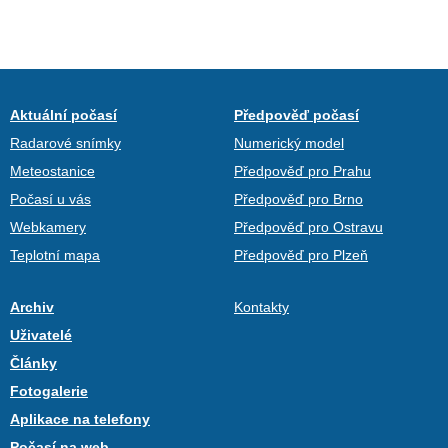
Aktuální počasí
Předpověď počasí
Radarové snímky
Numerický model
Meteostanice
Předpověď pro Prahu
Počasí u vás
Předpověď pro Brno
Webkamery
Předpověď pro Ostravu
Teplotní mapa
Předpověď pro Plzeň
Archiv
Kontakty
Uživatelé
Články
Fotogalerie
Aplikace na telefony
Počasí na web