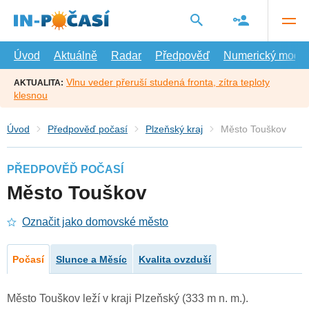
Přejít
na
hlavní
obsah
Úvod
Aktuálně
Radar
Předpověď
Numerický model
Vlnu veder přeruší studená fronta, zítra teploty
AKTUALITA:
klesnou
Úvod
Předpověď počasí
Plzeňský kraj
Město Touškov
PŘEDPOVĚĎ POČASÍ
Město Touškov
Označit jako domovské město
Počasí
Slunce a Měsíc
Kvalita ovzduší
Město Touškov leží v kraji Plzeňský (333 m n. m.).