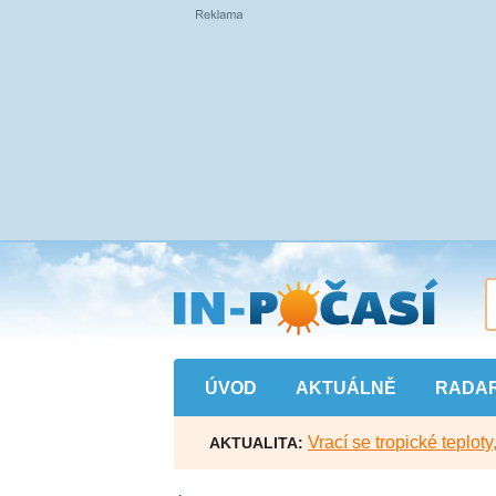
Přejít
na
hlavní
obsah
ÚVOD
AKTUÁLNĚ
RADA
Vrací se tropické teploty
AKTUALITA: