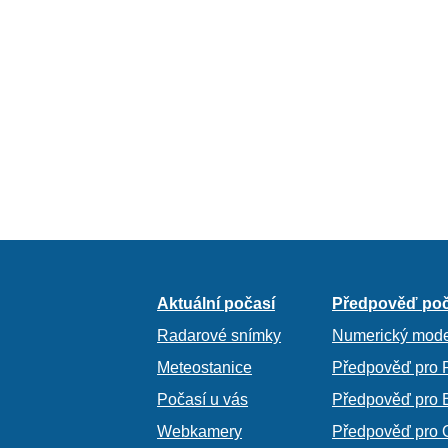
Aktuální počasí
Předpověď poč
Radarové snímky
Numerický mode
Meteostanice
Předpověď pro 
Počasí u vás
Předpověď pro 
Webkamery
Předpověď pro 