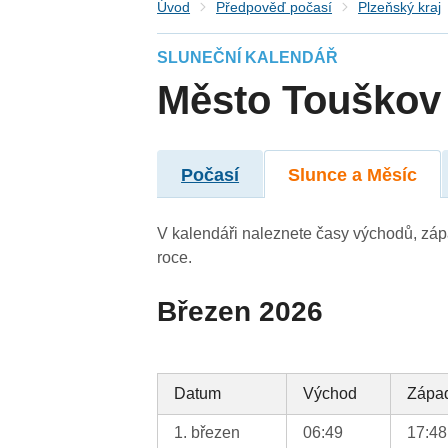
Úvod
Předpověď počasí
Plzeňský kraj
SLUNEČNÍ KALENDÁŘ
Město Touškov
Počasí
Slunce a Měsíc
V kalendáři naleznete časy východů, záp
roce.
Březen 2026
Datum
Východ
Zápa
1. březen
06:49
17:48