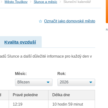
Město Touškov
Slunce a měsíc
Sluneční kalendář
Označit jako domovské město
Kvalita ovzduší
adů Slunce a další důležité informace pro každý den v
Měsíc:
Rok:
d
Pravé poledne
Délka dne
12:19
10 hodin 59 minut