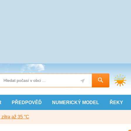
R
PŘEDPOVĚĎ
NUMERICKÝ
MODEL
ŘEKY
, zítra až 35 °C