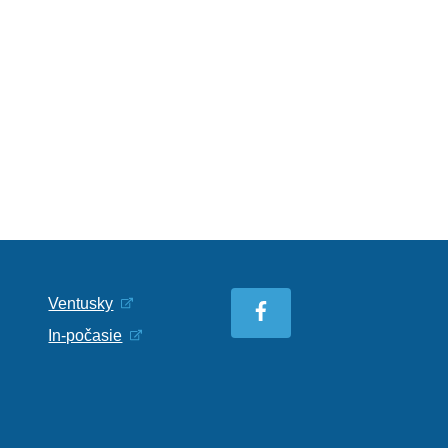
Ventusky
In-počasie