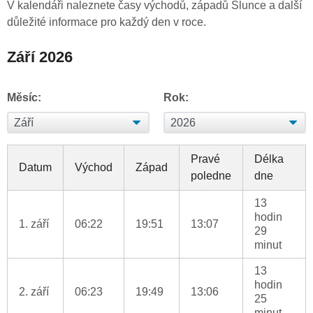
V kalendáři naleznete časy východů, západů Slunce a další
důležité informace pro každý den v roce.
Září 2026
Měsíc:
Rok:
Pravé
Délka
Datum
Východ
Západ
poledne
dne
13
hodin
1. září
06:22
19:51
13:07
29
minut
13
hodin
2. září
06:23
19:49
13:06
25
minut