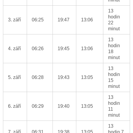
13
hodin
3. září
06:25
19:47
13:06
22
minut
13
hodin
4. září
06:26
19:45
13:06
18
minut
13
hodin
5. září
06:28
19:43
13:05
15
minut
13
hodin
6. září
06:29
19:40
13:05
11
minut
13
7. září
06:31
19:38
13:05
hodin 7