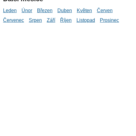
Leden
Únor
Březen
Duben
Květen
Červen
Červenec
Srpen
Září
Říjen
Listopad
Prosinec