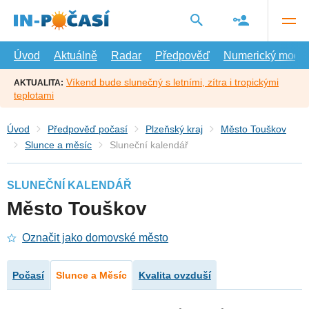
Přejít
na
hlavní
obsah
Úvod
Aktuálně
Radar
Předpověď
Numerický model
Víkend bude slunečný s letními, zítra i tropickými
AKTUALITA:
teplotami
Úvod
Předpověď počasí
Plzeňský kraj
Město Touškov
Slunce a měsíc
Sluneční kalendář
SLUNEČNÍ KALENDÁŘ
Město Touškov
Označit jako domovské město
Počasí
Slunce a Měsíc
Kvalita ovzduší