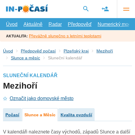
Přejít
na
hlavní
obsah
Úvod
Aktuálně
Radar
Předpověď
Numerický model
Převážně slunečno s letními teplotami
AKTUALITA:
Úvod
Předpověď počasí
Plzeňský kraj
Mezihoří
Slunce a měsíc
Sluneční kalendář
SLUNEČNÍ KALENDÁŘ
Mezihoří
Označit jako domovské město
Počasí
Slunce a Měsíc
Kvalita ovzduší
V kalendáři naleznete časy východů, západů Slunce a další