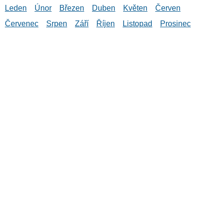
Leden
Únor
Březen
Duben
Květen
Červen
Červenec
Srpen
Září
Říjen
Listopad
Prosinec