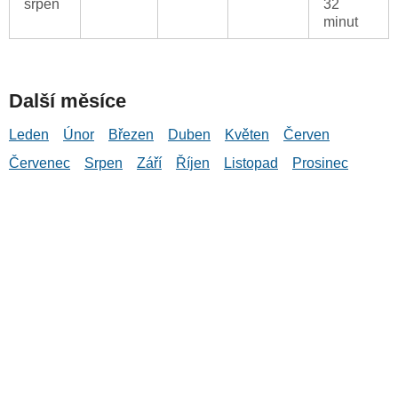
srpen
32
minut
Další měsíce
Leden
Únor
Březen
Duben
Květen
Červen
Červenec
Srpen
Září
Říjen
Listopad
Prosinec