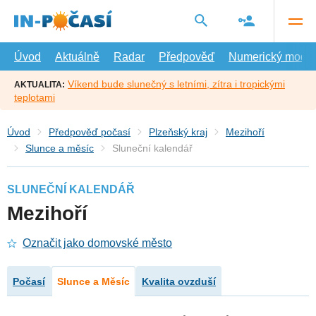
Přejít
na
hlavní
obsah
Úvod
Aktuálně
Radar
Předpověď
Numerický model
Víkend bude slunečný s letními, zítra i tropickými
AKTUALITA:
teplotami
Úvod
Předpověď počasí
Plzeňský kraj
Mezihoří
Slunce a měsíc
Sluneční kalendář
SLUNEČNÍ KALENDÁŘ
Mezihoří
Označit jako domovské město
Počasí
Slunce a Měsíc
Kvalita ovzduší