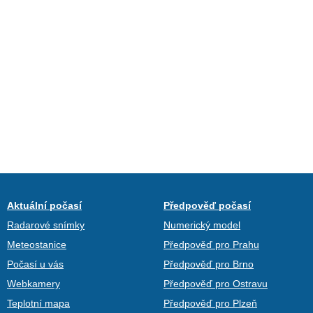
Aktuální počasí
Předpověď počasí
Radarové snímky
Numerický model
Meteostanice
Předpověď pro Prahu
Počasí u vás
Předpověď pro Brno
Webkamery
Předpověď pro Ostravu
Teplotní mapa
Předpověď pro Plzeň