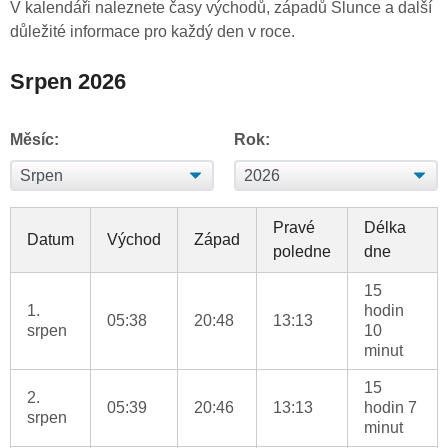
V kalendáři naleznete časy východů, západů Slunce a další
důležité informace pro každý den v roce.
Srpen 2026
Měsíc:
Rok:
Pravé
Délka
Datum
Východ
Západ
poledne
dne
15
1.
hodin
05:38
20:48
13:13
srpen
10
minut
15
2.
05:39
20:46
13:13
hodin 7
srpen
minut