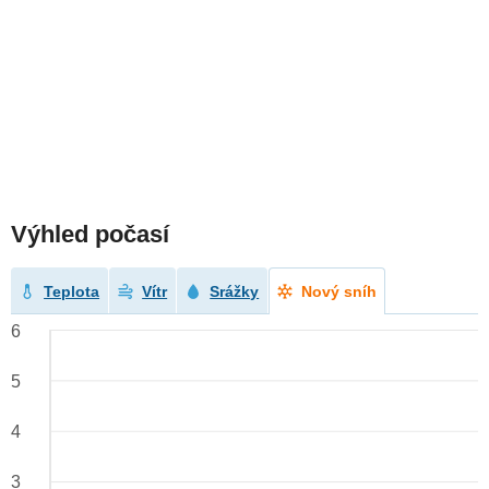
Výhled počasí
Teplota
Vítr
Srážky
Nový sníh
6
5
4
3