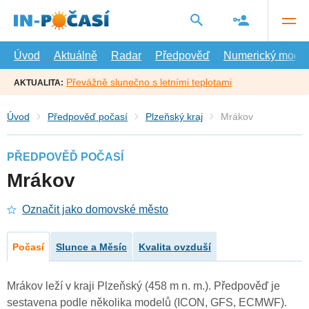
Přejít
na
hlavní
obsah
Úvod
Aktuálně
Radar
Předpověď
Numerický model
Převážně slunečno s letními teplotami
AKTUALITA:
Úvod
Předpověď počasí
Plzeňský kraj
Mrákov
PŘEDPOVĚĎ POČASÍ
Mrákov
Označit jako domovské město
Počasí
Slunce a Měsíc
Kvalita ovzduší
Mrákov leží v kraji Plzeňský (458 m n. m.). Předpověď je
sestavena podle několika modelů (ICON, GFS, ECMWF).