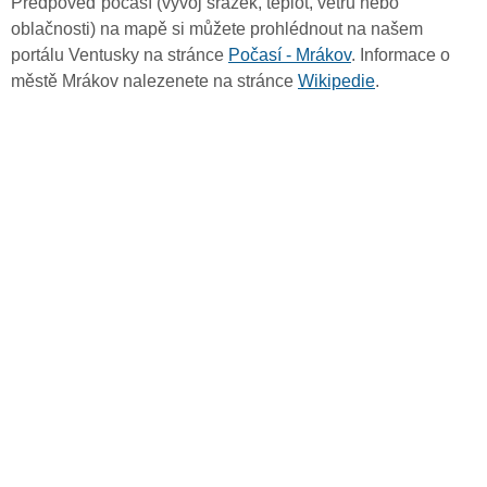
Předpověď počasí (vývoj srážek, teplot, větru nebo
oblačnosti) na mapě si můžete prohlédnout na našem
portálu Ventusky na stránce
Počasí - Mrákov
. Informace o
městě Mrákov nalezenete na stránce
Wikipedie
.