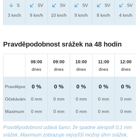
S
SV
SV
SV
SV
SV
3 km/h
9 km/h
10 km/h
9 km/h
8 km/h
4 km/h
Pravděpodobnost srážek na 48 hodin
08:00
09:00
10:00
11:00
12:00
dnes
dnes
dnes
dnes
dnes
0 %
0 %
0 %
0 %
0 %
Pravděpod.
Očekáváno
0 mm
0 mm
0 mm
0 mm
0 mm
Maximum
0 mm
0 mm
0 mm
0 mm
0 mm
Pravděpodobnost udává šanci, že spadne alespoň 0,1 mm
srážek. Maximum zobrazuje nejvyšší možný úhrn srážek,