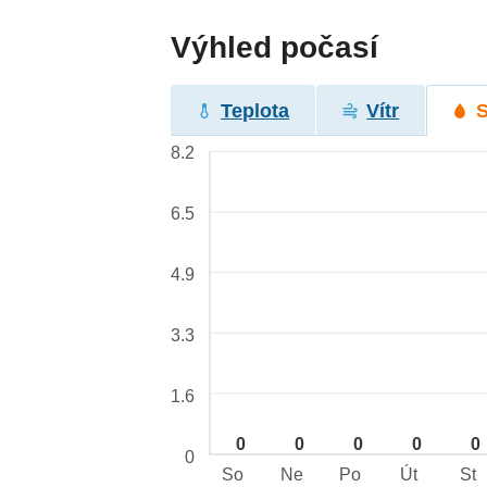
Výhled počasí
Teplota
Vítr
8.2
6.5
4.9
3.3
1.6
0
0
0
0
0
0
So
Ne
Po
Út
St