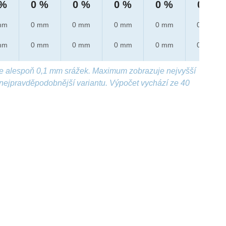
 %
0 %
0 %
0 %
0 %
0 %
mm
0 mm
0 mm
0 mm
0 mm
0 mm
mm
0 mm
0 mm
0 mm
0 mm
0 mm
e alespoň 0,1 mm srážek. Maximum zobrazuje nejvyšší
nejpravděpodobnější variantu. Výpočet vychází ze 40