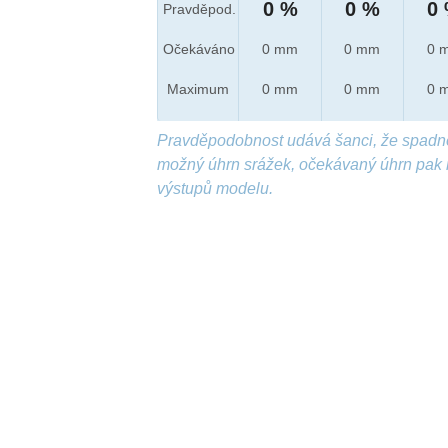
0 %
0 %
0
Pravděpod.
Očekáváno
0 mm
0 mm
0 
Maximum
0 mm
0 mm
0 
Pravděpodobnost udává šanci, že spadn
možný úhrn srážek, očekávaný úhrn pak 
výstupů modelu.