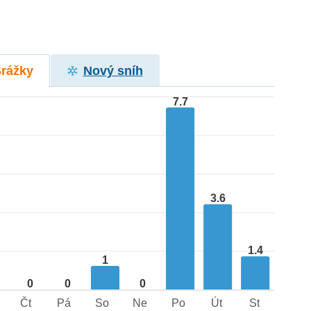
Srážky
Nový sníh
7.7
3.6
1.4
1
0
0
0
Čt
Pá
So
Ne
Po
Út
St