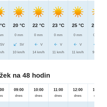
 °C
20 °C
22 °C
23 °C
25 °C
26 °C
mm
0 mm
0 mm
0 mm
0 mm
0 mm
SV
SV
V
V
V
V
m/h
10 km/h
14 km/h
11 km/h
11 km/h
9 km/h
žek na 48 hodin
:00
09:00
10:00
11:00
12:00
13:00
es
dnes
dnes
dnes
dnes
dnes