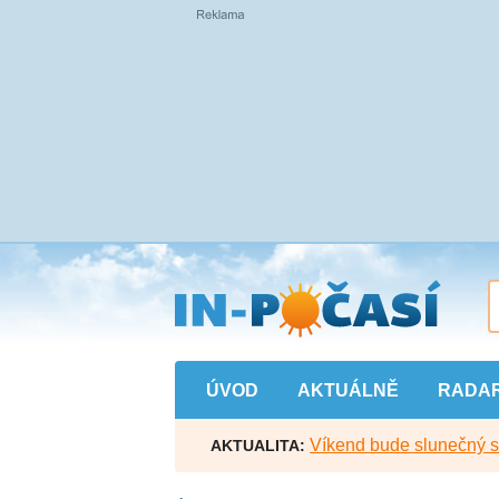
Přejít
na
hlavní
obsah
ÚVOD
AKTUÁLNĚ
RADA
Víkend bude slunečný s l
AKTUALITA: