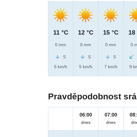
11 °C
12 °C
15 °C
18
0 mm
0 mm
0 mm
0 
S
S
S
5 km/h
5 km/h
7 km/h
9 k
Pravděpodobnost srá
06:00
07:00
08
dnes
dnes
dn