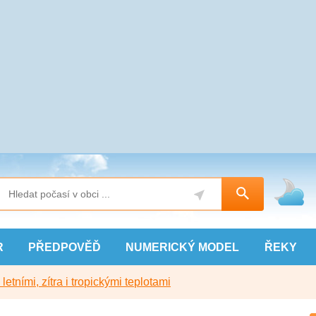
R
PŘEDPOVĚĎ
NUMERICKÝ
MODEL
ŘEKY
etními, zítra i tropickými teplotami