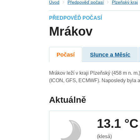
Úvod
Předpověď počasí
Plzeňský kraj
PŘEDPOVĚĎ POČASÍ
Mrákov
Počasí
Slunce a Měsíc
Mrákov leží v kraji Plzeňský (458 m n. m
(ICON, GFS, ECMWF). Naposledy byla ak
Aktuálně
13.1 °C
(klesá)