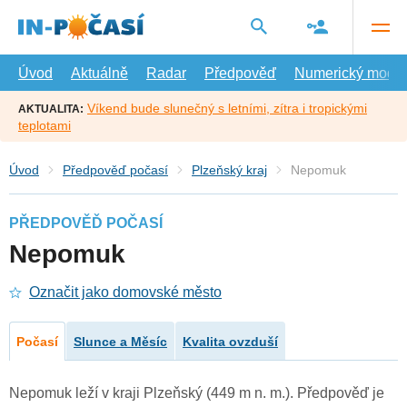
Přejít
na
hlavní
obsah
Úvod
Aktuálně
Radar
Předpověď
Numerický model
Víkend bude slunečný s letními, zítra i tropickými
AKTUALITA:
teplotami
Úvod
Předpověď počasí
Plzeňský kraj
Nepomuk
PŘEDPOVĚĎ POČASÍ
Nepomuk
Označit jako domovské město
Počasí
Slunce a Měsíc
Kvalita ovzduší
Nepomuk leží v kraji Plzeňský (449 m n. m.). Předpověď je