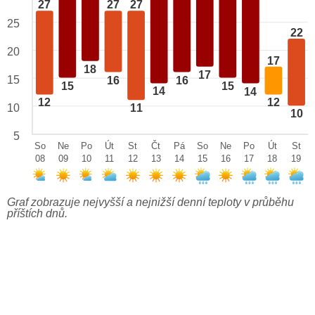
27
27
27
25
22
20
17
18
17
15
16
16
15
15
14
14
12
12
10
11
10
5
So
Ne
Po
Út
St
Čt
Pá
So
Ne
Po
Út
St
08
09
10
11
12
13
14
15
16
17
18
19
Graf zobrazuje nejvyšší a nejnižší denní teploty v průběhu
příštích dnů.