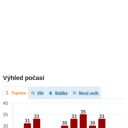
Výhled počasí
Teplota
Vítr
Srážky
Nový sníh
40
35
35
33
33
33
31
30
30
30