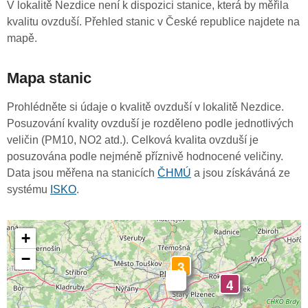
V lokalitě Nezdice není k dispozici stanice, která by měřila
kvalitu ovzduší. Přehled stanic v České republice najdete na
mapě.
Mapa stanic
Prohlédněte si údaje o kvalitě ovzduší v lokalitě Nezdice.
Posuzování kvality ovzduší je rozděleno podle jednotlivých
veličin (PM10, NO2 atd.). Celková kvalita ovzduší je
posuzována podle nejméně příznivě hodnocené veličiny.
Data jsou měřena na stanicích
ČHMÚ
a jsou získáváná ze
systému
ISKO
.
+
−
3
-
4