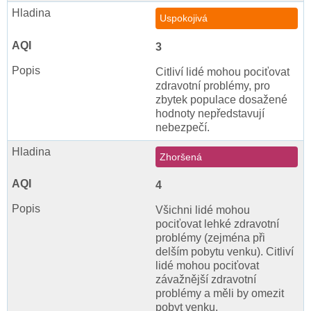
Uspokojivá
3
Citliví lidé mohou pociťovat
zdravotní problémy, pro
zbytek populace dosažené
hodnoty nepředstavují
nebezpečí.
Zhoršená
4
Všichni lidé mohou
pociťovat lehké zdravotní
problémy (zejména při
delším pobytu venku). Citliví
lidé mohou pociťovat
závažnější zdravotní
problémy a měli by omezit
pobyt venku.