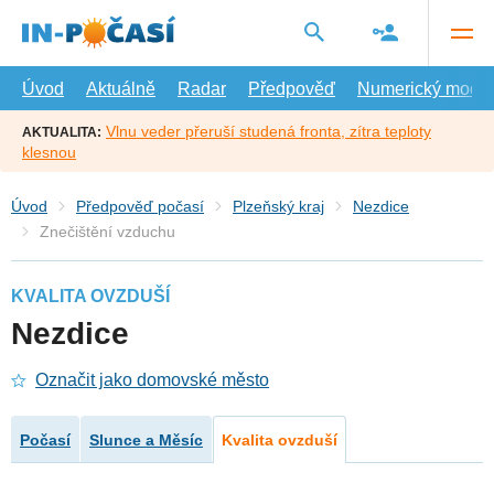
Přejít
na
hlavní
obsah
Úvod
Aktuálně
Radar
Předpověď
Numerický model
Vlnu veder přeruší studená fronta, zítra teploty
AKTUALITA:
klesnou
Úvod
Předpověď počasí
Plzeňský kraj
Nezdice
Znečištění vzduchu
KVALITA OVZDUŠÍ
Nezdice
Označit jako domovské město
Počasí
Slunce a Měsíc
Kvalita ovzduší