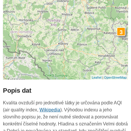
3
Leaflet
|
OpenStreetMap
Popis dat
Kvalita ovzduší pro jednotlivé látky je určována podle AQI
(air quality index,
Wikipedia
). Výhodou indexu a jeho
slovního popisu je, že není nutné sledovat a porovnávat
konkrétní číselné hodnoty. Hladina s označením Velmi dobrá
a Dobrá je považována za standard, kdy znečištění ovzduší