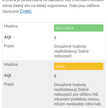
nemá žádný vliv na lidský organismus. Data jsou měřena
stanicemi
ČHMÚ
.
Velmi dobrá
1
Dosažené hodnoty
nepředstavují žádné
nebezpečí.
Dobrá
2
Dosažené hodnoty
nepředstavují žádné
nebezpečí pro většinu lidí,
zdravotní problémy mohou
mít jen neobvykle citliví lidé.