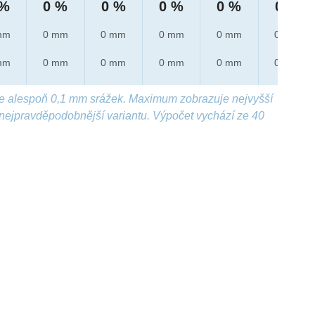
 %
0 %
0 %
0 %
0 %
0 %
mm
0 mm
0 mm
0 mm
0 mm
0 mm
mm
0 mm
0 mm
0 mm
0 mm
0 mm
e alespoň 0,1 mm srážek. Maximum zobrazuje nejvyšší
nejpravděpodobnější variantu. Výpočet vychází ze 40