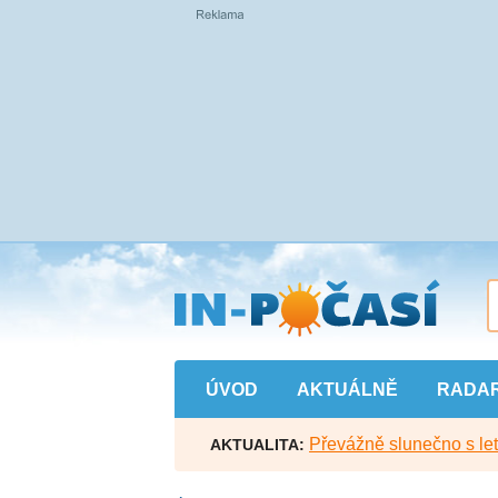
Přejít
na
hlavní
obsah
ÚVOD
AKTUÁLNĚ
RADA
Převážně slunečno s let
AKTUALITA: