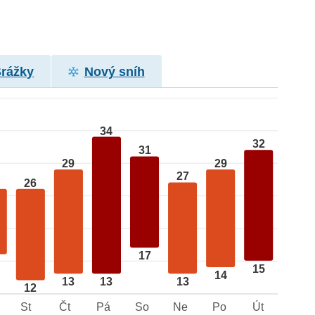
Srážky
Nový sníh
34
32
31
29
29
27
26
17
15
14
13
13
13
12
St
Čt
Pá
So
Ne
Po
Út