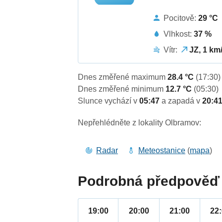
Pocitově:
29 °C
Vlhkost:
37 %
Vítr:
JZ, 1 km
Dnes změřené maximum
28.4 °C
(17:30)
Dnes změřené minimum
12.7 °C
(05:30)
Slunce vychází v
05:47
a zapadá v
20:4
Nepřehlédněte z lokality Olbramov:
Radar
Meteostanice
(
mapa
)
Podrobná předpověď 
19:00
20:00
21:00
22