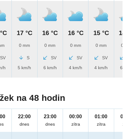
 °C
17 °C
16 °C
16 °C
15 °C
14 °C
mm
0 mm
0 mm
0 mm
0 mm
0 mm
SV
S
SV
SV
SV
SV
m/h
5 km/h
6 km/h
4 km/h
4 km/h
6 km/h
žek na 48 hodin
:00
22:00
23:00
00:00
01:00
02:00
es
dnes
dnes
zítra
zítra
zítra