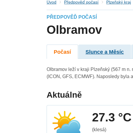
Úvod
Předpověď počasí
Plzeňský kraj
PŘEDPOVĚĎ POČASÍ
Olbramov
Počasí
Slunce a Měsíc
Olbramov leží v kraji Plzeňský (567 m n
(ICON, GFS, ECMWF). Naposledy byla ak
Aktuálně
27.3 °C
(klesá)