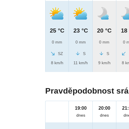
25 °C
23 °C
20 °C
18
0 mm
0 mm
0 mm
0 
SZ
S
S
8 km/h
11 km/h
9 km/h
8 k
Pravděpodobnost srá
19:00
20:00
21
dnes
dnes
dn