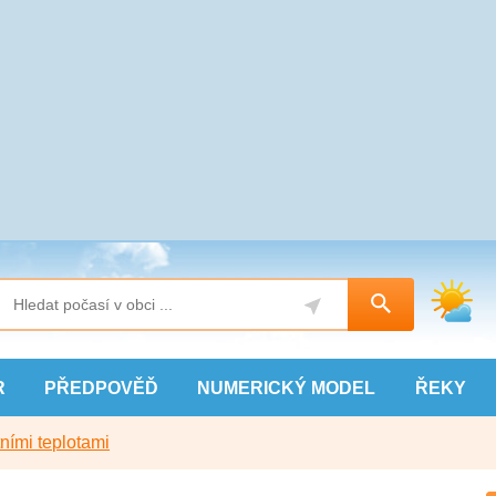
R
PŘEDPOVĚĎ
NUMERICKÝ
MODEL
ŘEKY
ními teplotami