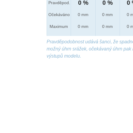
0 %
0 %
0
Pravděpod.
Očekáváno
0 mm
0 mm
0 
Maximum
0 mm
0 mm
0 
Pravděpodobnost udává šanci, že spadn
možný úhrn srážek, očekávaný úhrn pak 
výstupů modelu.