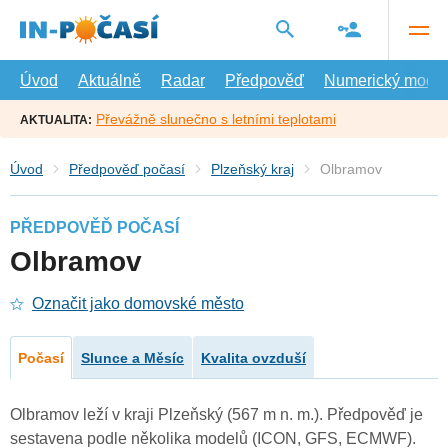
Přejít
na
hlavní
obsah
Úvod
Aktuálně
Radar
Předpověď
Numerický model
Převážně slunečno s letními teplotami
AKTUALITA:
Úvod
Předpověď počasí
Plzeňský kraj
Olbramov
PŘEDPOVĚĎ POČASÍ
Olbramov
Označit jako domovské město
Počasí
Slunce a Měsíc
Kvalita ovzduší
Olbramov leží v kraji Plzeňský (567 m n. m.). Předpověď je
sestavena podle několika modelů (ICON, GFS, ECMWF).