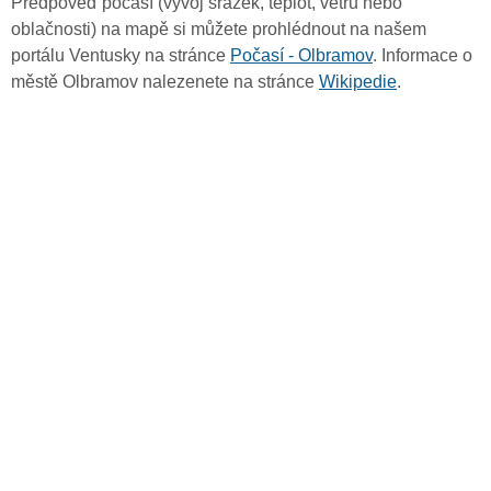
Předpověď počasí (vývoj srážek, teplot, větru nebo
oblačnosti) na mapě si můžete prohlédnout na našem
portálu Ventusky na stránce
Počasí - Olbramov
. Informace o
městě Olbramov nalezenete na stránce
Wikipedie
.