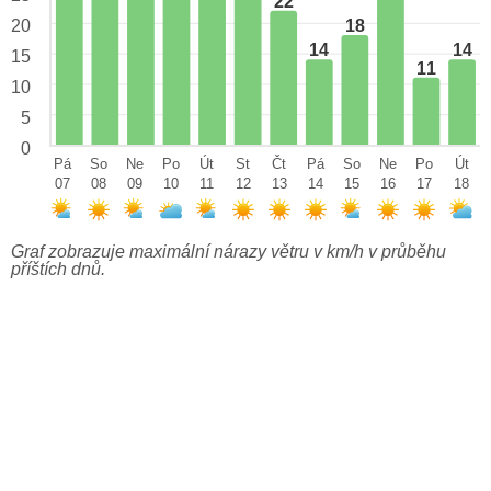
22
18
20
14
14
15
11
10
5
0
Pá
So
Ne
Po
Út
St
Čt
Pá
So
Ne
Po
Út
07
08
09
10
11
12
13
14
15
16
17
18
Graf zobrazuje maximální nárazy větru v km/h v průběhu
příštích dnů.