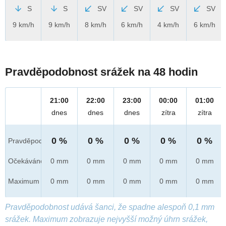
S
S
SV
SV
SV
SV
9 km/h
9 km/h
8 km/h
6 km/h
4 km/h
6 km/h
Pravděpodobnost srážek na 48 hodin
21:00
22:00
23:00
00:00
01:00
dnes
dnes
dnes
zítra
zítra
0 %
0 %
0 %
0 %
0 %
Pravděpod.
Očekáváno
0 mm
0 mm
0 mm
0 mm
0 mm
Maximum
0 mm
0 mm
0 mm
0 mm
0 mm
Pravděpodobnost udává šanci, že spadne alespoň 0,1 mm
srážek. Maximum zobrazuje nejvyšší možný úhrn srážek,