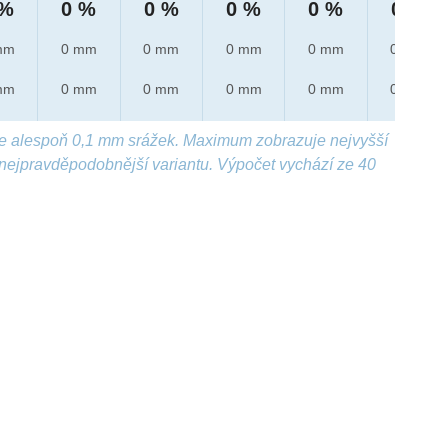
 %
0 %
0 %
0 %
0 %
0 %
mm
0 mm
0 mm
0 mm
0 mm
0 mm
mm
0 mm
0 mm
0 mm
0 mm
0 mm
e alespoň 0,1 mm srážek. Maximum zobrazuje nejvyšší
nejpravděpodobnější variantu. Výpočet vychází ze 40