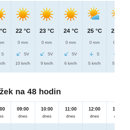
 °C
22 °C
23 °C
24 °C
25 °C
26 °C
mm
0 mm
0 mm
0 mm
0 mm
0 mm
S
SV
SV
SV
S
S
m/h
10 km/h
9 km/h
6 km/h
5 km/h
5 km/h
žek na 48 hodin
:00
09:00
10:00
11:00
12:00
13:00
es
dnes
dnes
dnes
dnes
dnes