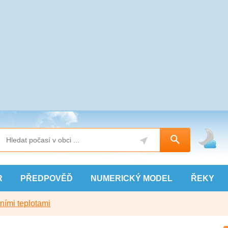
R
PŘEDPOVĚĎ
NUMERICKÝ
MODEL
ŘEKY
ními teplotami