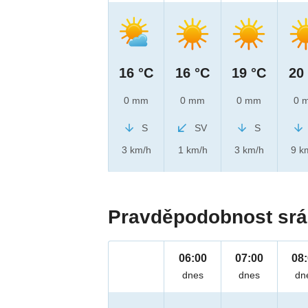
16 °C
16 °C
19 °C
20
0 mm
0 mm
0 mm
0 
S
SV
S
3 km/h
1 km/h
3 km/h
9 k
Pravděpodobnost srá
06:00
07:00
08
dnes
dnes
dn