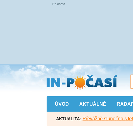
Přejít
na
hlavní
obsah
ÚVOD
AKTUÁLNĚ
RADA
Převážně slunečno s let
AKTUALITA: