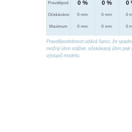
0 %
0 %
0
Pravděpod.
Očekáváno
0 mm
0 mm
0 
Maximum
0 mm
0 mm
0 
Pravděpodobnost udává šanci, že spadn
možný úhrn srážek, očekávaný úhrn pak 
výstupů modelu.