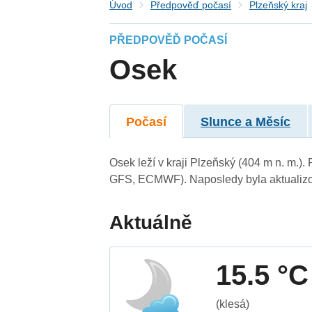
Úvod
Předpověď počasí
Plzeňský kraj
PŘEDPOVĚĎ POČASÍ
Osek
Počasí
Slunce a Měsíc
Osek leží v kraji Plzeňský (404 m n. m.)
GFS, ECMWF). Naposledy byla aktualizo
Aktuálně
15.5 °C
(klesá)