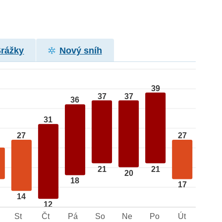
Srážky
Nový sníh
39
37
37
36
31
27
27
21
21
20
18
17
14
12
St
Čt
Pá
So
Ne
Po
Út