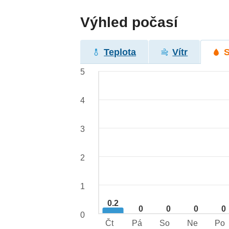
Výhled počasí
Teplota
Vítr
5
4
3
2
1
0.2
0
0
0
0
0
Čt
Pá
So
Ne
Po