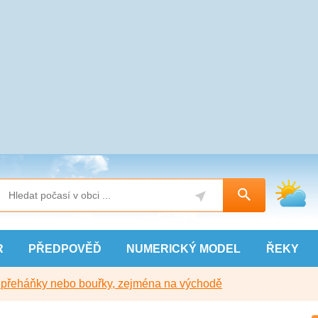
R
PŘEDPOVĚĎ
NUMERICKÝ
MODEL
ŘEKY
y přeháňky nebo bouřky, zejména na východě