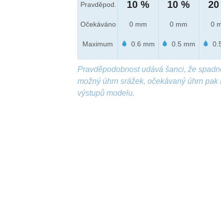
10 %
10 %
20
Pravděpod.
Očekáváno
0 mm
0 mm
0 
Maximum
0.6 mm
0.5 mm
0.
Pravděpodobnost udává šanci, že spadn
možný úhrn srážek, očekávaný úhrn pak 
výstupů modelu.