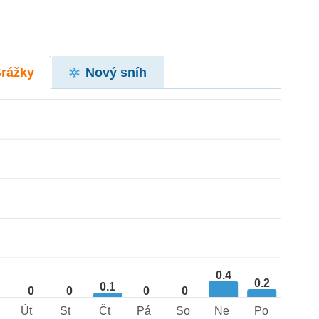
Srážky
Nový sníh
0.4
0.2
0.1
0
0
0
0
Út
St
Čt
Pá
So
Ne
Po