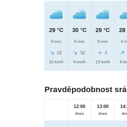
29 °C
30 °C
29 °C
28
0 mm
0 mm
0 mm
0 
SZ
SZ
Z
10 km/h
8 km/h
13 km/h
9 k
Pravděpodobnost srá
12:00
13:00
14
dnes
dnes
dn