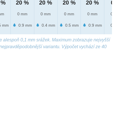
 %
20 %
20 %
20 %
20 %
0 %
mm
0 mm
0 mm
0 mm
0 mm
0 mm
5 mm
0.9 mm
0.4 mm
0.5 mm
0.9 mm
0 mm
e alespoň 0,1 mm srážek. Maximum zobrazuje nejvyšší
nejpravděpodobnější variantu. Výpočet vychází ze 40