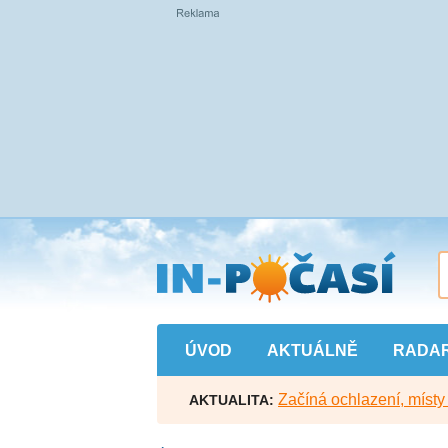
Přejít
na
hlavní
obsah
ÚVOD
AKTUÁLNĚ
RADA
Začíná ochlazení, míst
AKTUALITA: