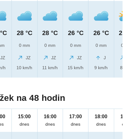
 °C
28 °C
28 °C
26 °C
26 °C
25 °C
mm
0 mm
0 mm
0 mm
0 mm
0 mm
JZ
JZ
JZ
JZ
J
JZ
m/h
10 km/h
11 km/h
15 km/h
9 km/h
8 km/h
žek na 48 hodin
:00
15:00
16:00
17:00
18:00
19:00
es
dnes
dnes
dnes
dnes
dnes