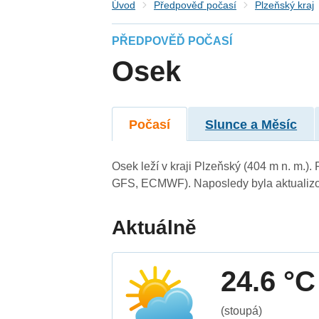
Úvod
Předpověď počasí
Plzeňský kraj
PŘEDPOVĚĎ POČASÍ
Osek
Počasí
Slunce a Měsíc
Osek leží v kraji Plzeňský (404 m n. m.)
GFS, ECMWF). Naposledy byla aktualizo
Aktuálně
24.6 °C
(stoupá)