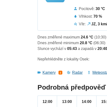
Pocitově:
30 °C
Vlhkost:
70 %
Vítr:
JZ, 3 km
Dnes změřené maximum
24.6 °C
(10:30)
Dnes změřené minimum
20.8 °C
(06:30)
Slunce vychází v
05:43
a zapadá v
20:4
Nepřehlédněte z lokality Osek:
Kamery
Radar
Meteost
2
Podrobná předpověď 
12:00
13:00
14:00
15