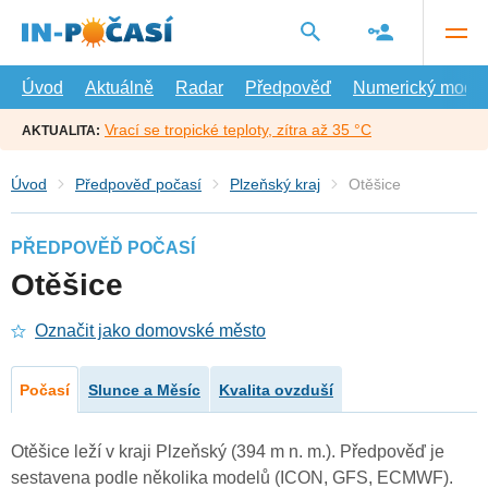
Přejít
na
hlavní
obsah
Úvod
Aktuálně
Radar
Předpověď
Numerický model
Vrací se tropické teploty, zítra až 35 °C
AKTUALITA:
Úvod
Předpověď počasí
Plzeňský kraj
Otěšice
PŘEDPOVĚĎ POČASÍ
Otěšice
Označit jako domovské město
Počasí
Slunce a Měsíc
Kvalita ovzduší
Otěšice leží v kraji Plzeňský (394 m n. m.). Předpověď je
sestavena podle několika modelů (ICON, GFS, ECMWF).