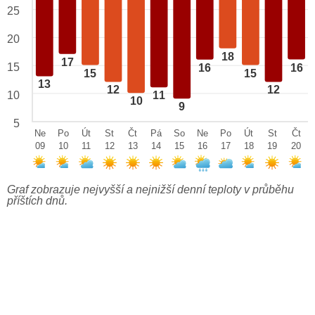
25
20
18
17
15
16
16
15
15
13
12
12
10
11
10
9
5
Ne
Po
Út
St
Čt
Pá
So
Ne
Po
Út
St
Čt
09
10
11
12
13
14
15
16
17
18
19
20
Graf zobrazuje nejvyšší a nejnižší denní teploty v průběhu
příštích dnů.