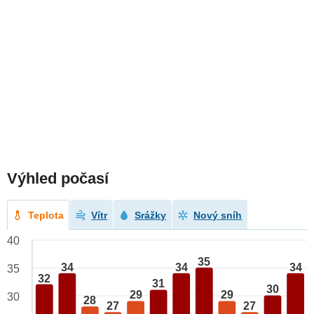
Výhled počasí
Teplota
Vítr
Srážky
Nový sníh
40
35
34
34
34
35
32
31
30
29
29
30
28
27
27