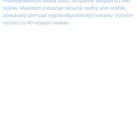
Pravděpodobnost udává šanci, že spadne alespoň 0,1 mm
srážek. Maximum zobrazuje nejvyšší možný úhrn srážek,
očekávaný úhrn pak nejpravděpodobnější variantu. Výpočet
vychází ze 40 výstupů modelu.