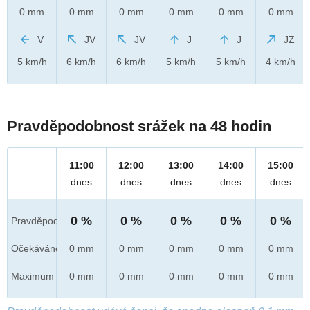
0 mm
0 mm
0 mm
0 mm
0 mm
0 mm
V
JV
JV
J
J
JZ
5 km/h
6 km/h
6 km/h
5 km/h
5 km/h
4 km/h
Pravděpodobnost srážek na 48 hodin
11:00
12:00
13:00
14:00
15:00
dnes
dnes
dnes
dnes
dnes
0 %
0 %
0 %
0 %
0 %
Pravděpod.
Očekáváno
0 mm
0 mm
0 mm
0 mm
0 mm
Maximum
0 mm
0 mm
0 mm
0 mm
0 mm