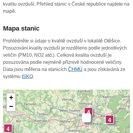
kvalitu ovzduší. Přehled stanic v České republice najdete na
mapě.
Mapa stanic
Prohlédněte si údaje o kvalitě ovzduší v lokalitě Otěšice.
Posuzování kvality ovzduší je rozděleno podle jednotlivých
veličin (PM10, NO2 atd.). Celková kvalita ovzduší je
posuzována podle nejméně příznivě hodnocené veličiny.
Data jsou měřena na stanicích
ČHMÚ
a jsou získáváná ze
systému
ISKO
.
+
−
4
-
4
4