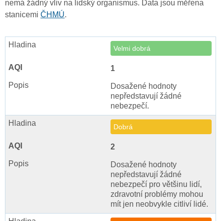
nemá žádný vliv na lidský organismus. Data jsou měřena
stanicemi
ČHMÚ
.
Velmi dobrá
1
Dosažené hodnoty
nepředstavují žádné
nebezpečí.
Dobrá
2
Dosažené hodnoty
nepředstavují žádné
nebezpečí pro většinu lidí,
zdravotní problémy mohou
mít jen neobvykle citliví lidé.