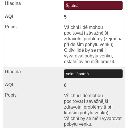
Špatná
5
Všichni lidé mohou
pociťovat i závažnější
zdravotní problémy (zejména
při delším pobytu venku).
Citliví lidé by se měli
vyvarovat pobytu venku,
ostatní by ho měli omezit.
Velmi špatná
6
Všichni lidé mohou
pociťovat i závažnější
zdravotní problémy (i při
kratším pobytu venku).
Všichni by se měli vyvarovat
pobytu venku.