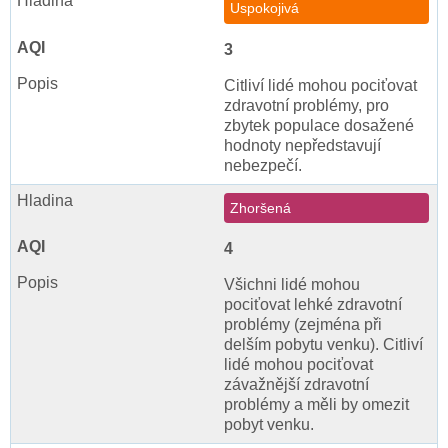
Uspokojivá
3
Citliví lidé mohou pociťovat
zdravotní problémy, pro
zbytek populace dosažené
hodnoty nepředstavují
nebezpečí.
Zhoršená
4
Všichni lidé mohou
pociťovat lehké zdravotní
problémy (zejména při
delším pobytu venku). Citliví
lidé mohou pociťovat
závažnější zdravotní
problémy a měli by omezit
pobyt venku.