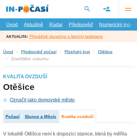
Přejít
na
hlavní
obsah
Úvod
Aktuálně
Radar
Předpověď
Numerický model
Převážně slunečno s letními teplotami
AKTUALITA:
Úvod
Předpověď počasí
Plzeňský kraj
Otěšice
Znečištění vzduchu
KVALITA OVZDUŠÍ
Otěšice
Označit jako domovské město
Počasí
Slunce a Měsíc
Kvalita ovzduší
V lokalitě Otěšice není k dispozici stanice, která by měřila