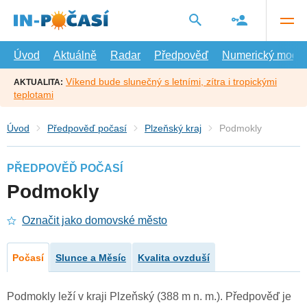
Přejít
na
hlavní
obsah
Úvod
Aktuálně
Radar
Předpověď
Numerický model
Víkend bude slunečný s letními, zítra i tropickými
AKTUALITA:
teplotami
Úvod
Předpověď počasí
Plzeňský kraj
Podmokly
PŘEDPOVĚĎ POČASÍ
Podmokly
Označit jako domovské město
Počasí
Slunce a Měsíc
Kvalita ovzduší
Podmokly leží v kraji Plzeňský (388 m n. m.). Předpověď je