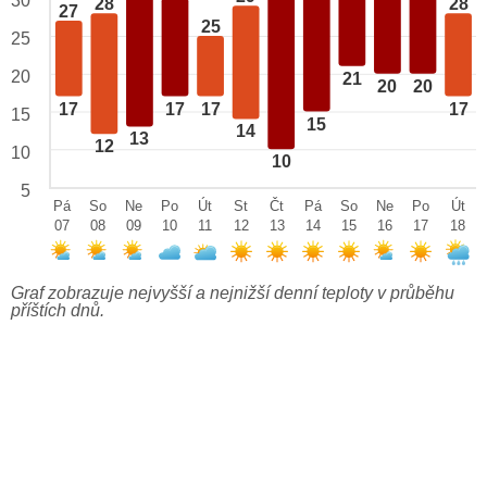
30
28
28
27
25
25
20
21
20
20
17
17
17
17
15
15
14
13
12
10
10
5
Pá
So
Ne
Po
Út
St
Čt
Pá
So
Ne
Po
Út
07
08
09
10
11
12
13
14
15
16
17
18
Graf zobrazuje nejvyšší a nejnižší denní teploty v průběhu
příštích dnů.