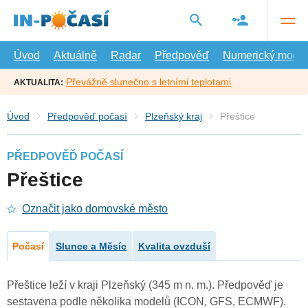
Přejít
na
hlavní
obsah
Úvod
Aktuálně
Radar
Předpověď
Numerický model
Převážně slunečno s letními teplotami
AKTUALITA:
Úvod
Předpověď počasí
Plzeňský kraj
Přeštice
PŘEDPOVĚĎ POČASÍ
Přeštice
Označit jako domovské město
Počasí
Slunce a Měsíc
Kvalita ovzduší
Přeštice leží v kraji Plzeňský (345 m n. m.). Předpověď je
sestavena podle několika modelů (ICON, GFS, ECMWF).