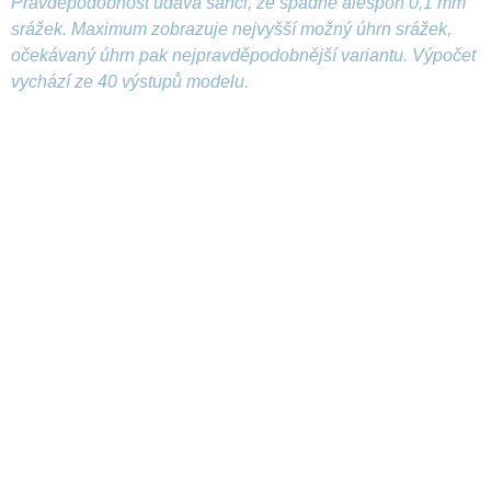
Pravděpodobnost udává šanci, že spadne alespoň 0,1 mm
srážek. Maximum zobrazuje nejvyšší možný úhrn srážek,
očekávaný úhrn pak nejpravděpodobnější variantu. Výpočet
vychází ze 40 výstupů modelu.