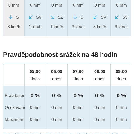
0 mm
0 mm
0 mm
0 mm
0 mm
0 mm
S
SV
SZ
S
SV
SV
3 km/h
1 km/h
1 km/h
3 km/h
8 km/h
9 km/h
Pravděpodobnost srážek na 48 hodin
05:00
06:00
07:00
08:00
09:00
dnes
dnes
dnes
dnes
dnes
0 %
0 %
0 %
0 %
0 %
Pravděpod.
Očekáváno
0 mm
0 mm
0 mm
0 mm
0 mm
Maximum
0 mm
0 mm
0 mm
0 mm
0 mm