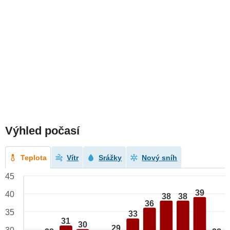
Výhled počasí
Teplota
Vítr
Srážky
Nový sníh
45
39
40
38
38
36
35
33
31
30
29