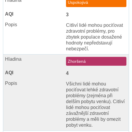
Uspokojivá
3
Citliví lidé mohou pociťovat
zdravotní problémy, pro
zbytek populace dosažené
hodnoty nepředstavují
nebezpečí.
Zhoršená
4
Všichni lidé mohou
pociťovat lehké zdravotní
problémy (zejména při
delším pobytu venku). Citliví
lidé mohou pociťovat
závažnější zdravotní
problémy a měli by omezit
pobyt venku.