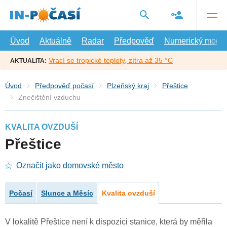
Přejít
na
hlavní
obsah
Úvod
Aktuálně
Radar
Předpověď
Numerický model
Vrací se tropické teploty, zítra až 35 °C
AKTUALITA:
Úvod
Předpověď počasí
Plzeňský kraj
Přeštice
Znečištění vzduchu
KVALITA OVZDUŠÍ
Přeštice
Označit jako domovské město
Počasí
Slunce a Měsíc
Kvalita ovzduší
V lokalitě Přeštice není k dispozici stanice, která by měřila