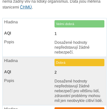
nemá žádný vliv na lidský organismus. Data jsou měřena
stanicemi
ČHMÚ
.
Velmi dobrá
1
Dosažené hodnoty
nepředstavují žádné
nebezpečí.
Dobrá
2
Dosažené hodnoty
nepředstavují žádné
nebezpečí pro většinu lidí,
zdravotní problémy mohou
mít jen neobvykle citliví lidé.