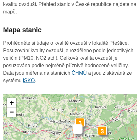
kvalitu ovzduší. Přehled stanic v České republice najdete na
mapě.
Mapa stanic
Prohlédněte si údaje o kvalitě ovzduší v lokalitě Přeštice.
Posuzování kvality ovzduší je rozděleno podle jednotlivých
veličin (PM10, NO2 atd.). Celková kvalita ovzduší je
posuzována podle nejméně příznivě hodnocené veličiny.
Data jsou měřena na stanicích
ČHMÚ
a jsou získáváná ze
systému
ISKO
.
+
−
3
-
3