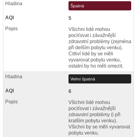
Špatná
5
Všichni lidé mohou
pociťovat i závažnější
zdravotní problémy (zejména
při delším pobytu venku).
Citliví lidé by se měli
vyvarovat pobytu venku,
ostatní by ho měli omezit.
Velmi špatná
6
Všichni lidé mohou
pociťovat i závažnější
zdravotní problémy (i při
kratším pobytu venku).
Všichni by se měli vyvarovat
pobytu venku.