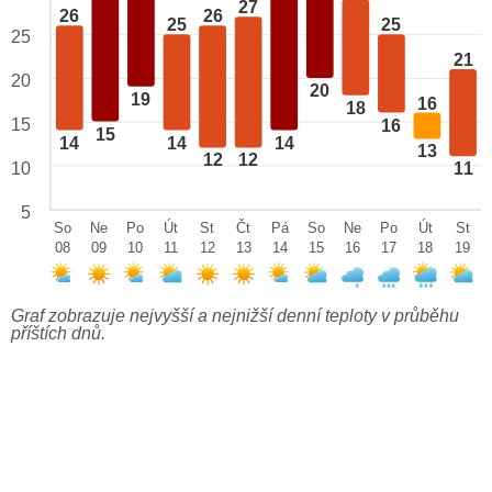
27
26
26
25
25
25
21
20
20
19
16
18
15
16
15
14
14
14
13
12
12
10
11
5
So
Ne
Po
Út
St
Čt
Pá
So
Ne
Po
Út
St
08
09
10
11
12
13
14
15
16
17
18
19
Graf zobrazuje nejvyšší a nejnižší denní teploty v průběhu
příštích dnů.