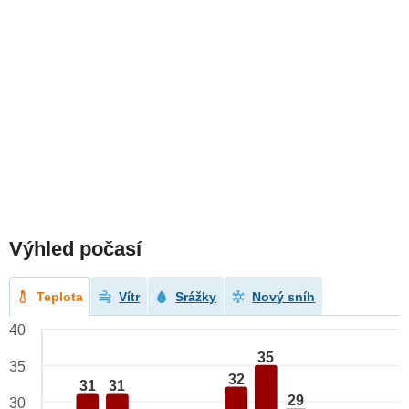
Výhled počasí
Teplota
Vítr
Srážky
Nový sníh
40
35
35
32
31
31
29
30