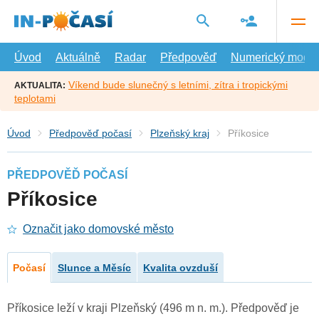
Přejít
na
hlavní
obsah
Úvod
Aktuálně
Radar
Předpověď
Numerický model
Víkend bude slunečný s letními, zítra i tropickými
AKTUALITA:
teplotami
Úvod
Předpověď počasí
Plzeňský kraj
Příkosice
PŘEDPOVĚĎ POČASÍ
Příkosice
Označit jako domovské město
Počasí
Slunce a Měsíc
Kvalita ovzduší
Příkosice leží v kraji Plzeňský (496 m n. m.). Předpověď je