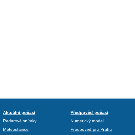
Aktuální počasí
Předpověď počasí
Radarové snímky
Numerický model
Meteostanice
Předpověď pro Prahu