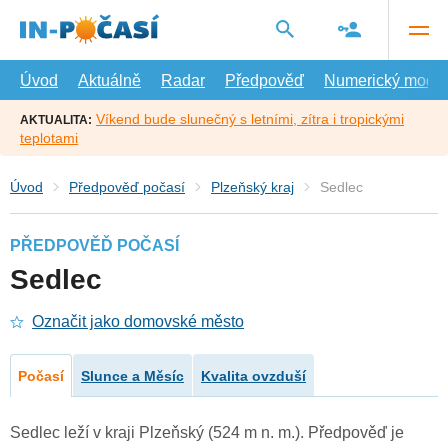
Přejít
na
hlavní
obsah
Úvod
Aktuálně
Radar
Předpověď
Numerický model
Víkend bude slunečný s letními, zítra i tropickými
AKTUALITA:
teplotami
Úvod
Předpověď počasí
Plzeňský kraj
Sedlec
PŘEDPOVĚĎ POČASÍ
Sedlec
Označit jako domovské město
Počasí
Slunce a Měsíc
Kvalita ovzduší
Sedlec leží v kraji Plzeňský (524 m n. m.). Předpověď je