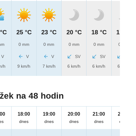
 °C
25 °C
23 °C
20 °C
18 °C
17 °C
mm
0 mm
0 mm
0 mm
0 mm
0 mm
V
V
V
SV
SV
SV
m/h
9 km/h
7 km/h
6 km/h
6 km/h
6 km/h
žek na 48 hodin
:00
18:00
19:00
20:00
21:00
22:00
es
dnes
dnes
dnes
dnes
dnes