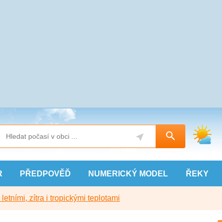
R
PŘEDPOVĚĎ
NUMERICKÝ
MODEL
ŘEKY
etními, zítra i tropickými teplotami