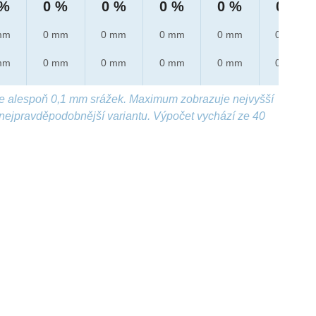
 %
0 %
0 %
0 %
0 %
0 %
mm
0 mm
0 mm
0 mm
0 mm
0 mm
mm
0 mm
0 mm
0 mm
0 mm
0 mm
e alespoň 0,1 mm srážek. Maximum zobrazuje nejvyšší
nejpravděpodobnější variantu. Výpočet vychází ze 40