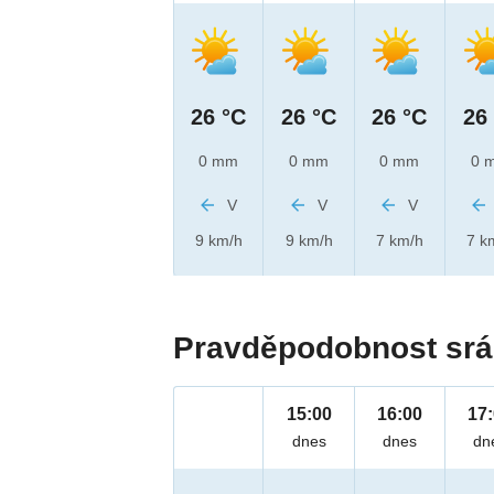
26 °C
26 °C
26 °C
26
0 mm
0 mm
0 mm
0 
V
V
V
9 km/h
9 km/h
7 km/h
7 k
Pravděpodobnost srá
15:00
16:00
17
dnes
dnes
dn