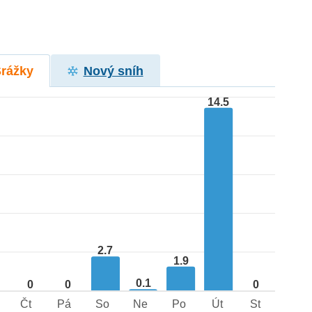
Srážky
Nový sníh
14.5
2.7
1.9
0.1
0
0
0
Čt
Pá
So
Ne
Po
Út
St