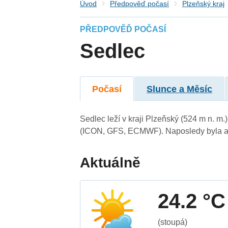
Úvod
Předpověď počasí
Plzeňský kraj
PŘEDPOVĚĎ POČASÍ
Sedlec
Počasí
Slunce a Měsíc
Sedlec leží v kraji Plzeňský (524 m n. m
(ICON, GFS, ECMWF). Naposledy byla ak
Aktuálně
24.2 °C
(stoupá)