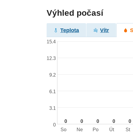
Výhled počasí
Teplota
Vítr
15.4
12.3
9.2
6.1
3.1
0
0
0
0
0
0
So
Ne
Po
Út
St