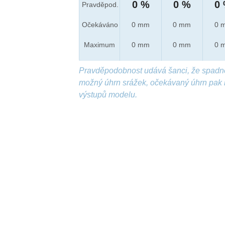
0 %
0 %
0
Pravděpod.
Očekáváno
0 mm
0 mm
0 
Maximum
0 mm
0 mm
0 
Pravděpodobnost udává šanci, že spadn
možný úhrn srážek, očekávaný úhrn pak 
výstupů modelu.