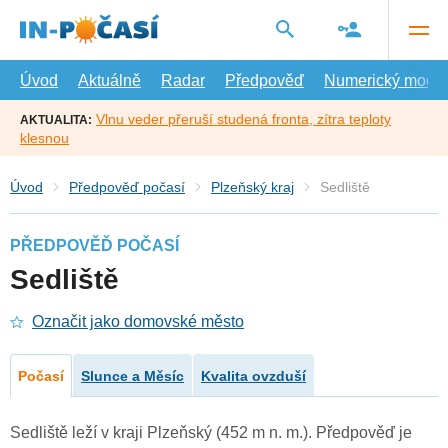
Přejít
na
hlavní
obsah
Úvod
Aktuálně
Radar
Předpověď
Numerický model
Vlnu veder přeruší studená fronta, zítra teploty
AKTUALITA:
klesnou
Úvod
Předpověď počasí
Plzeňský kraj
Sedliště
PŘEDPOVĚĎ POČASÍ
Sedliště
Označit jako domovské město
Počasí
Slunce a Měsíc
Kvalita ovzduší
Sedliště leží v kraji Plzeňský (452 m n. m.). Předpověď je