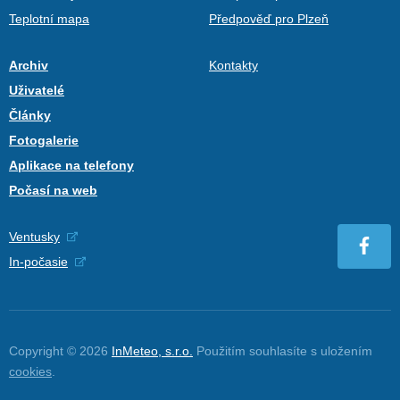
Teplotní mapa
Předpověď pro Plzeň
Archiv
Kontakty
Uživatelé
Články
Fotogalerie
Aplikace na telefony
Počasí na web
Ventusky
In-počasie
Copyright © 2026
InMeteo, s.r.o.
Použitím souhlasíte s uložením
cookies
.