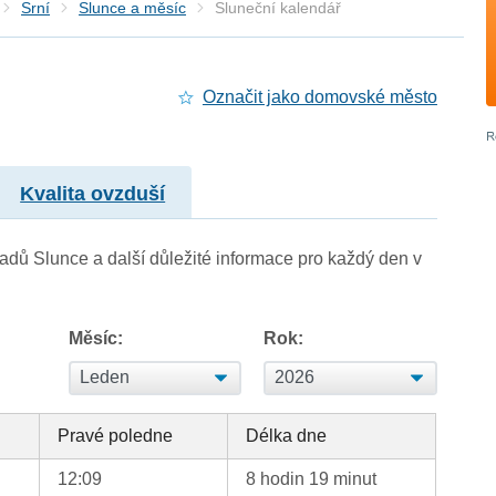
Srní
Slunce a měsíc
Sluneční kalendář
Označit jako domovské město
Kvalita ovzduší
adů Slunce a další důležité informace pro každý den v
Měsíc:
Rok:
d
Pravé poledne
Délka dne
12:09
8 hodin 19 minut