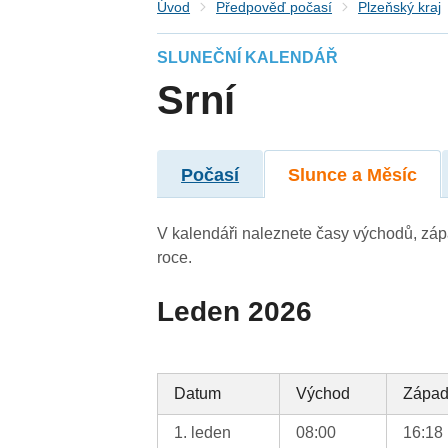
Úvod
Předpověď počasí
Plzeňský kraj
SLUNEČNÍ KALENDÁŘ
Srní
Počasí
Slunce a Měsíc
V kalendáři naleznete časy východů, záp
roce.
Leden 2026
Datum
Východ
Zápa
1. leden
08:00
16:18