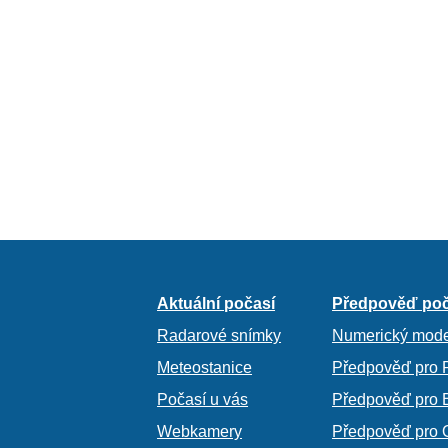
Aktuální počasí
Předpověď poč
Radarové snímky
Numerický mode
Meteostanice
Předpověď pro 
Počasí u vás
Předpověď pro 
Webkamery
Předpověď pro 