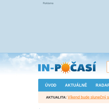
Přejít
na
hlavní
obsah
ÚVOD
AKTUÁLNĚ
RADA
Víkend bude slunečný s l
AKTUALITA: