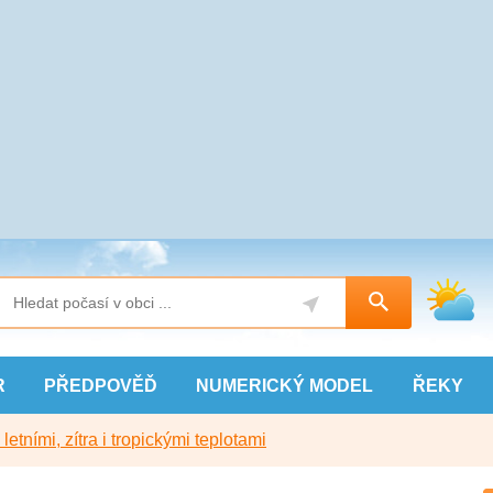
R
PŘEDPOVĚĎ
NUMERICKÝ
MODEL
ŘEKY
etními, zítra i tropickými teplotami