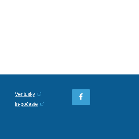
Ventusky
In-počasie