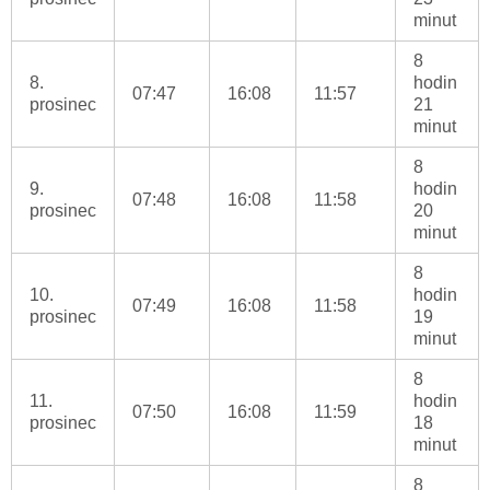
minut
8
8.
hodin
07:47
16:08
11:57
prosinec
21
minut
8
9.
hodin
07:48
16:08
11:58
prosinec
20
minut
8
10.
hodin
07:49
16:08
11:58
prosinec
19
minut
8
11.
hodin
07:50
16:08
11:59
prosinec
18
minut
8