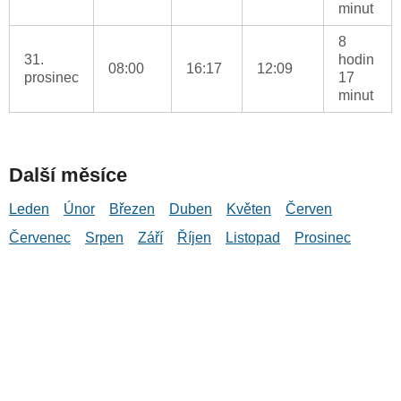
minut
8
31.
hodin
08:00
16:17
12:09
prosinec
17
minut
Další měsíce
Leden
Únor
Březen
Duben
Květen
Červen
Červenec
Srpen
Září
Říjen
Listopad
Prosinec