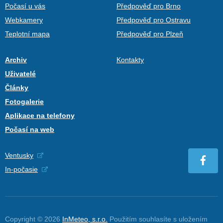
Počasí u vás
Předpověď pro Brno
Webkamery
Předpověď pro Ostravu
Teplotní mapa
Předpověď pro Plzeň
Archiv
Kontakty
Uživatelé
Články
Fotogalerie
Aplikace na telefony
Počasí na web
Ventusky
In-počasie
Copyright © 2026
InMeteo, s.r.o.
Použitím souhlasíte s uložením