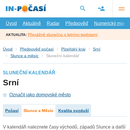
Přejít
na
hlavní
obsah
Úvod
Aktuálně
Radar
Předpověď
Numerický model
Převážně slunečno s letními teplotami
AKTUALITA:
Úvod
Předpověď počasí
Plzeňský kraj
Srní
Slunce a měsíc
Sluneční kalendář
SLUNEČNÍ KALENDÁŘ
Srní
Označit jako domovské město
Počasí
Slunce a Měsíc
Kvalita ovzduší
V kalendáři naleznete časy východů, západů Slunce a další