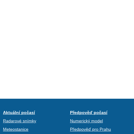
Aktuální počasí
Předpověď počasí
Radarové snímky
Numerický model
Meteostanice
Předpověď pro Prahu