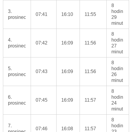
8
3.
hodin
07:41
16:10
11:55
prosinec
29
minut
8
4.
hodin
07:42
16:09
11:56
prosinec
27
minut
8
5.
hodin
07:43
16:09
11:56
prosinec
26
minut
8
6.
hodin
07:45
16:09
11:57
prosinec
24
minut
8
7.
hodin
07:46
16:08
11:57
prosinec
23