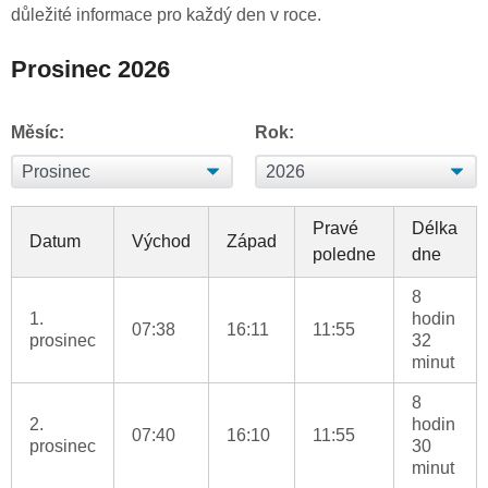
důležité informace pro každý den v roce.
Prosinec 2026
Měsíc:
Rok:
Pravé
Délka
Datum
Východ
Západ
poledne
dne
8
1.
hodin
07:38
16:11
11:55
prosinec
32
minut
8
2.
hodin
07:40
16:10
11:55
prosinec
30
minut