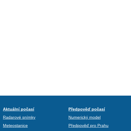
Aktuální počasí
Předpověď počasí
Radarové snímky
Numerický model
Meteostanice
Předpověď pro Prahu