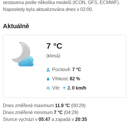
sestavena podle několika modelů (ICON, GFS, ECMWF).
Naposledy byla aktualizována dnes v 02:00.
Aktuálně
7 °C
(klesá)
Pocitově:
7 °C
Vlhkost:
82 %
Vítr:
J, 0 km/h
Dnes změřené maximum
11.9 °C
(00:29)
Dnes změřené minimum
7 °C
(04:29)
Slunce vychází v
05:47
a zapadá v
20:35