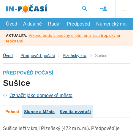
Přejít
na
hlavní
obsah
Úvod
Aktuálně
Radar
Předpověď
Numerický model
Víkend bude slunečný s letními, zítra i tropickými
AKTUALITA:
teplotami
Úvod
Předpověď počasí
Plzeňský kraj
Sušice
PŘEDPOVĚĎ POČASÍ
Sušice
Označit jako domovské město
Počasí
Slunce a Měsíc
Kvalita ovzduší
Sušice leží v kraji Plzeňský (472 m n. m.). Předpověď je