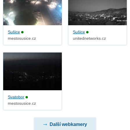
Sušice
Sušice
mestosusice.cz
unitednetworks.cz
Svatobor
mestosusice.cz
Další webkamery