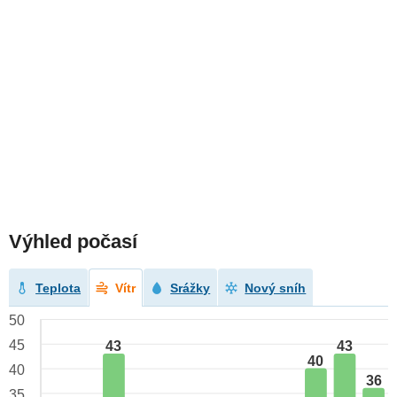
Výhled počasí
Teplota
Vítr
Srážky
Nový sníh
50
45
43
43
40
40
36
35