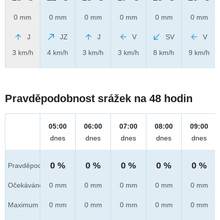
0 mm
0 mm
0 mm
0 mm
0 mm
0 mm
J
JZ
J
V
SV
V
3 km/h
4 km/h
3 km/h
3 km/h
8 km/h
9 km/h
Pravděpodobnost srážek na 48 hodin
05:00
06:00
07:00
08:00
09:00
dnes
dnes
dnes
dnes
dnes
0 %
0 %
0 %
0 %
0 %
Pravděpod.
Očekáváno
0 mm
0 mm
0 mm
0 mm
0 mm
Maximum
0 mm
0 mm
0 mm
0 mm
0 mm