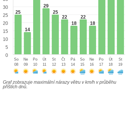
29
30
25
25
25
22
22
18
18
20
14
15
10
5
0
So
Ne
Po
Út
St
Čt
Pá
So
Ne
Po
Út
St
08
09
10
11
12
13
14
15
16
17
18
19
Graf zobrazuje maximální nárazy větru v km/h v průběhu
příštích dnů.